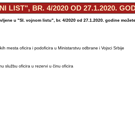
NI LIST", BR. 4/2020 OD 27.1.2020. GO
jene u "Sl. vojnom listu", br. 4/2020 od 27.1.2020. godine možet
h mesta oficira i podoficira u Ministarstvu odbrane i Vojsci Srbije
 službu oficira u rezervi u činu oficira