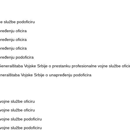
e službe podoficiru
ređenju oficira
ređenju oficira
ređenju oficira
ređenju podoficira
Generalštaba Vojske Srbije o prestanku profesionalne vojne službe ofici
neralštaba Vojske Srbije o unapređenju podoficira
ojne službe oficiru
ojne službe oficiru
ojne službe podoficiru
ojne službe podoficiru