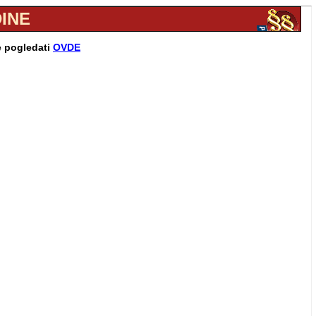
DINE
e pogledati
OVDE