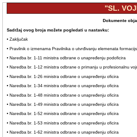
"SL. VOJ
Dokumente objavl
Sadržaj ovog broja možete pogledati u nastavku:
• Zaključak
• Pravilnik o izmenama Pravilnika o utvrđivanju elemenata formacijski
• Naredba br. 1-11 ministra odbrane o unapređenju podoficira
• Naredba br. 1-12 ministra odbrane o primanju u profesionalnu vojnu
• Naredba br. 1-26 ministra odbrane o unapređenju oficira
• Naredba br. 1-34 ministra odbrane o unapređenju oficira
• Naredba br. 1-48 ministra odbrane o unapređenju oficira
• Naredba br. 1-49 ministra odbrane o unapređenju oficira
• Naredba br. 1-52 ministra odbrane o unapređenju oficira
• Naredba br. 1-53 ministra odbrane o unapređenju oficira
• Naredba br. 1-62 ministra odbrane o unapređenju oficira