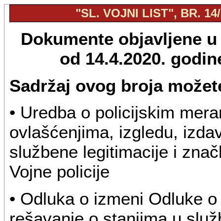
"SL. VOJNI LIST", BR. 14
Dokumente objavljene u "
od 14.4.2020. godi
Sadržaj ovog broja možete
• Uredba o policijskim mera
ovlašćenjima, izgledu, izdav
službene legitimacije i znač
Vojne policije
• Odluka o izmeni Odluke o
rešavanje o stanjima u služ