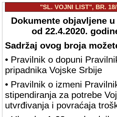
"SL. VOJNI LIST", BR. 18
Dokumente objavljene u "
od 22.4.2020. godi
Sadržaj ovog broja možete
• Pravilnik o dopuni Praviln
pripadnika Vojske Srbije
• Pravilnik o izmeni Praviln
stipendiranja za potrebe Voj
utvrđivanja i povraćaja troš