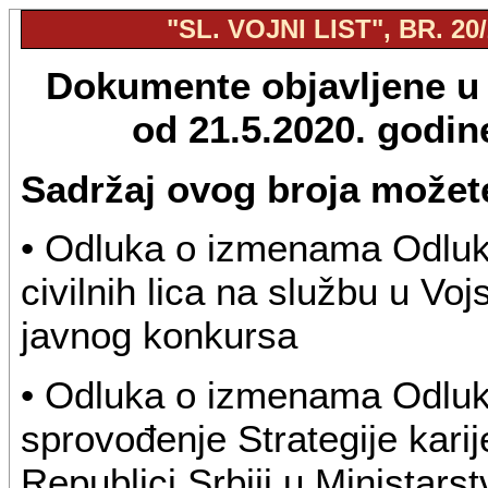
"SL. VOJNI LIST", BR. 20
Dokumente objavljene u "
od 21.5.2020. godi
Sadržaj ovog broja možete
• Odluka o izmenama Odluke
civilnih lica na službu u Vo
javnog konkursa
• Odluka o izmenama Odluk
sprovođenje Strategije kari
Republici Srbiji u Ministarst