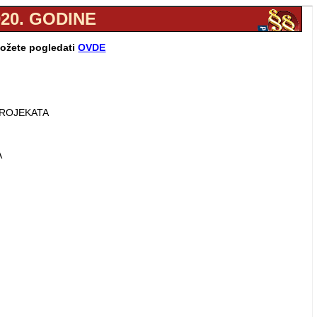
020. GODINE
možete pogledati
OVDE
PROJEKATA
A