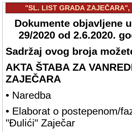
"SL. LIST GRADA ZAJEČARA", B
Dokumente objavljene u "
29/2020 od 2.6.2020. g
Sadržaj ovog broja možete
AKTA ŠTABA ZA VANRED
ZAJEČARA
• Naredba
• Elaborat o postepenom/f
"Đulići" Zaječar