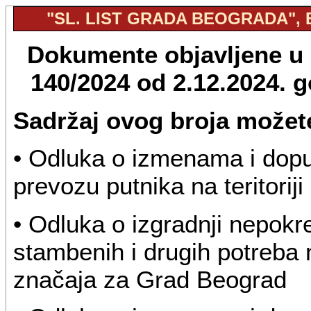
"SL. LIST GRADA BEOGRADA", BR
Dokumente objavljene u "
140/2024 od 2.12.2024. 
Sadržaj ovog broja možete
• Odluka o izmenama i dop
prevozu putnika na teritori
• Odluka o izgradnji nepokr
stambenih i drugih potreba 
značaja za Grad Beograd