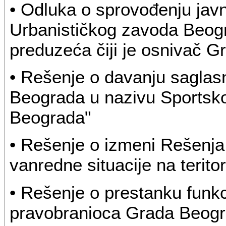
• Odluka o sprovođenju javn
Urbanističkog zavoda Beogr
preduzeća čiji je osnivač 
• Rešenje o davanju saglas
Beograda u nazivu Sportsk
Beograda"
• Rešenje o izmeni Rešenja
vanredne situacije na terito
• Rešenje o prestanku funk
pravobranioca Grada Beog