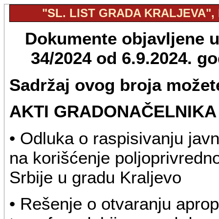
"SL. LIST GRADA KRALJEVA", B
Dokumente objavljene u "
34/2024 od 6.9.2024. g
Sadržaj ovog broja možete
AKTI GRADONAČELNIKA
• Odluka o raspisivanju jav
na korišćenje poljoprivredno
Srbije u gradu Kraljevo
• Rešenje o otvaranju apro