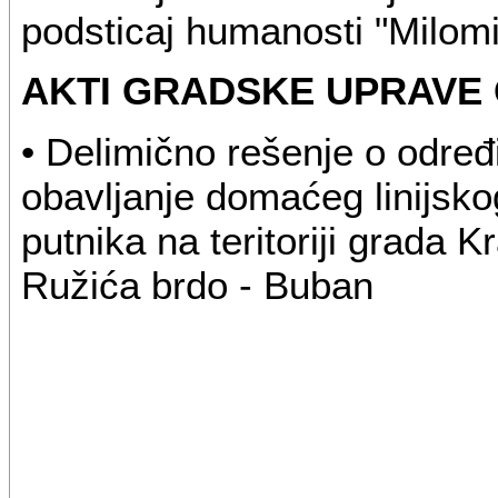
podsticaj humanosti "Milomi
AKTI GRADSKE UPRAVE
• Delimično rešenje o određi
obavljanje domaćeg linijsk
putnika na teritoriji grada Kr
Ružića brdo - Buban