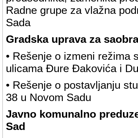
Radne grupe za vlažna podru
Sada
Gradska uprava za saobra
• Rešenje o izmeni režima 
ulicama Đure Đakovića i D
• Rešenje o postavljanju stu
38 u Novom Sadu
Javno komunalno preduze
Sad