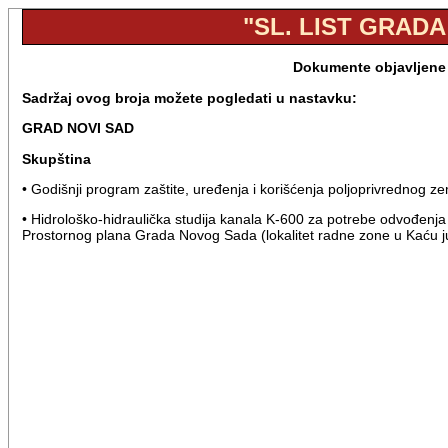
"SL. LIST GRADA
Dokumente objavljene 
Sadržaj ovog broja možete pogledati u nastavku:
GRAD NOVI SAD
Skupština
• Godišnji program zaštite, uređenja i korišćenja poljoprivrednog z
• Hidrološko-hidraulička studija kanala K-600 za potrebe odvođen
Prostornog plana Grada Novog Sada (lokalitet radne zone u Kaću j