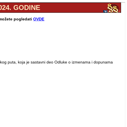
024. GODINE
 možete pogledati
OVDE
nskog puta, koja je sastavni deo Odluke o izmenama i dopunama