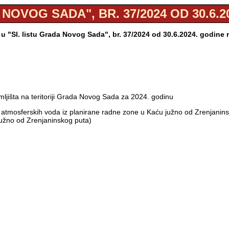
 NOVOG SADA", BR. 37/2024 OD 30.6.2
u "Sl. listu Grada Novog Sada", br. 37/2024 od 30.6.2024. godine
emljišta na teritoriji Grada Novog Sada za 2024. godinu
ja atmosferskih voda iz planirane radne zone u Kaću južno od Zrenjani
užno od Zrenjaninskog puta)