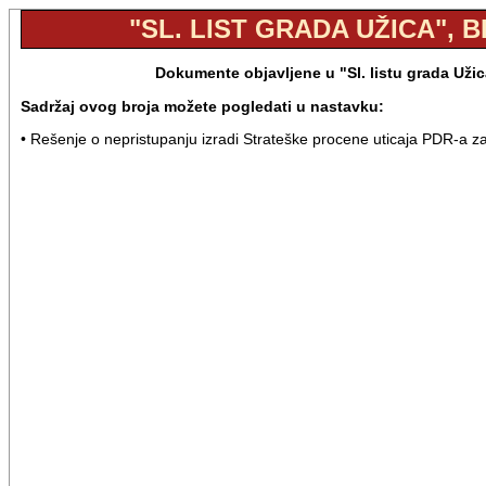
"SL. LIST GRADA UŽICA", BR
Dokumente objavljene u "Sl. listu grada Užic
Sadržaj ovog broja možete pogledati u nastavku:
• Rešenje o nepristupanju izradi Strateške procene uticaja PDR-a za