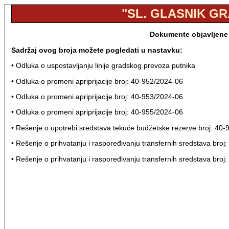
"SL. GLASNIK GRA
Dokumente objavljene u
Sadržaj ovog broja možete pogledati u nastavku:
• Odluka o uspostavljanju linije gradskog prevoza putnika
• Odluka o promeni apriprijacije broj: 40-952/2024-06
• Odluka o promeni apriprijacije broj: 40-953/2024-06
• Odluka o promeni apriprijacije broj: 40-955/2024-06
• Rešenje o upotrebi sredstava tekuće budžetske rezerve broj: 40
• Rešenje o prihvatanju i raspoređivanju transfernih sredstava bro
• Rešenje o prihvatanju i raspoređivanju transfernih sredstava bro