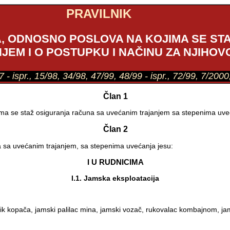
PRAVILNIK
A, ODNOSNO POSLOVA NA KOJIMA SE ST
JEM I O POSTUPKU I NAČINU ZA NJIHOV
/97 - ispr., 15/98, 34/98, 47/99, 48/99 - ispr., 72/99, 7/20
Član 1
ma se staž osiguranja računa sa uvećanim trajanjem sa stepenima uvećan
Član 2
 sa uvećanim trajanjem, sa stepenima uvećanja jesu:
I U RUDNICIMA
I.1. Jamska eksploatacija
ik kopača, jamski palilac mina, jamski vozač, rukovalac kombajnom, jams