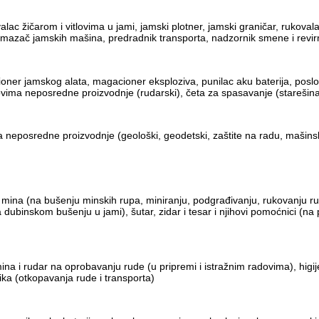
c žičarom i vitlovima u jami, jamski plotner, jamski graničar, rukovala
 i mazač jamskih mašina, predradnik transporta, nadzornik smene i revir
oner jamskog alata, magacioner eksploziva, punilac aku baterija, posl
lovima neposredne proizvodnje (rudarski), četa za spasavanje (starešina
a neposredne proizvodnje (geološki, geodetski, zaštite na radu, mašinski
ac mina (na bušenju minskih rupa, miniranju, podgrađivanju, rukovan
binskom bušenju u jami), šutar, zidar i tesar i njihovi pomoćnici (na po
ina i rudar na oprobavanju rude (u pripremi i istražnim radovima), higi
ika (otkopavanja rude i transporta)