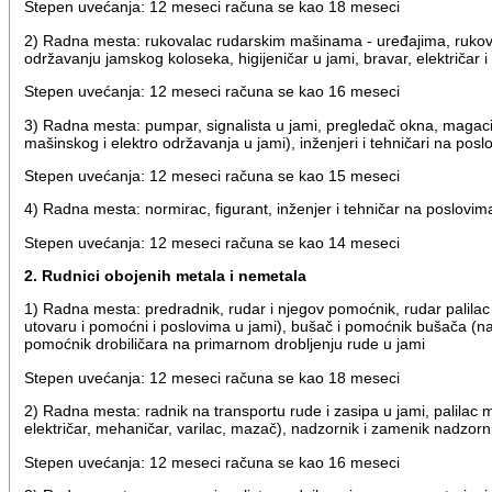
Stepen uvećanja: 12 meseci računa se kao 18 meseci
2) Radna mesta: rukovalac rudarskim mašinama - uređajima, rukovala
održavanju jamskog koloseka, higijeničar u jami, bravar, električar
Stepen uvećanja: 12 meseci računa se kao 16 meseci
3) Radna mesta: pumpar, signalista u jami, pregledač okna, magaci
mašinskog i elektro održavanja u jami), inženjeri i tehničari na pos
Stepen uvećanja: 12 meseci računa se kao 15 meseci
4) Radna mesta: normirac, figurant, inženjer i tehničar na poslovim
Stepen uvećanja: 12 meseci računa se kao 14 meseci
2. Rudnici obojenih metala i nemetala
1) Radna mesta: predradnik, rudar i njegov pomoćnik, rudar palil
utovaru i pomoćni i poslovima u jami), bušač i pomoćnik bušača (na du
pomoćnik drobiličara na primarnom drobljenju rude u jami
Stepen uvećanja: 12 meseci računa se kao 18 meseci
2) Radna mesta: radnik na transportu rude i zasipa u jami, palilac m
električar, mehaničar, varilac, mazač), nadzornik i zamenik nadzorn
Stepen uvećanja: 12 meseci računa se kao 16 meseci