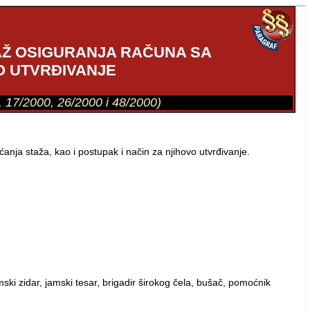
AŽ OSIGURANJA RAČUNA SA
O UTVRĐIVANJE
00, 17/2000, 26/2000 i 48/2000)
ja staža, kao i postupak i način za njihovo utvrđivanje.
ki zidar, jamski tesar, brigadir širokog čela, bušač, pomoćnik