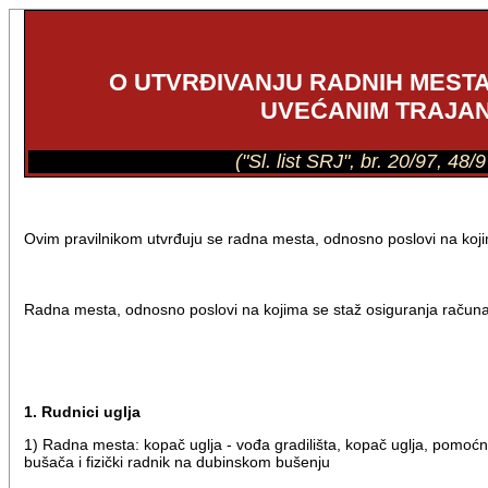
O UTVRĐIVANJU RADNIH MEST
UVEĆANIM TRAJAN
("Sl. list SRJ", br. 20/97, 48
Ovim pravilnikom utvrđuju se radna mesta, odnosno poslovi na koji
Radna mesta, odnosno poslovi na kojima se staž osiguranja računa
1. Rudnici uglja
1) Radna mesta: kopač uglja - vođa gradilišta, kopač uglja, pomoćn
bušača i fizički radnik na dubinskom bušenju