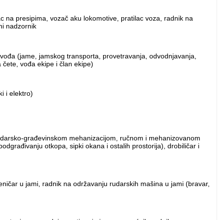
c na presipima, vozač aku lokomotive, pratilac voza, radnik na
ni nadzornik
ovođa (jame, jamskog transporta, provetravanja, odvodnjavanja,
 čete, vođa ekipe i član ekipe)
 i elektro)
ju rudarsko-građevinskom mehanizacijom, ručnom i mehanizovanom
dgrađivanju otkopa, sipki okana i ostalih prostorija), drobiličar i
jeničar u jami, radnik na održavanju rudarskih mašina u jami (bravar,