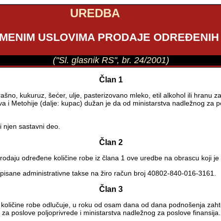
UREDBA
EMENIM USLOVIMA PRODAJE ODREĐENIH
("Sl. glasnik RS", br. 24/2001)
Član 1
rašno, kukuruz, šećer, ulje, pasterizovano mleko, etil alkohol ili hranu 
 i Metohije (dalje: kupac) dužan je da od ministarstva nadležnog za pos
i njen sastavni deo.
Član 2
rodaju određene količine robe iz člana 1 ove uredbe na obrascu koji je
opisane administrativne takse na žiro račun broj 40802-840-016-3161.
Član 3
oličine robe odlučuje, u roku od osam dana od dana podnošenja zahtev
 za poslove poljoprivrede i ministarstva nadležnog za poslove finansija.