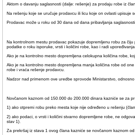
Aktom o davanju saglasnosti (dalje: rešenje) za prodaju robe iz čl
Na rešenju koje se uručuje prodavcu ili licu koje on ovlasti upisuje
Prodavac može u roku od 30 dana od dana pribavljanja saglasnosti
Na kontrolnom mestu prodavac pokazuje dopremljenu robu za čiju prod
podatke o roku isporuke, vrsti i količini robe, kao i radi upoređiv
Ako je na kontrolno mesto dopremljena celokupna količina robe, koja 
Ako je na kontrolno mesto dopremljena manja količina robe od one i
robe i vraća rešenje prodavcu.
Nadzor nad primenom ove uredbe sprovode Ministarstvo, odnosno M
Novčanom kaznom od 150.000 do 200.000 dinara kazniće se za pre
1) ako otpremi robu preko mesta koje nije određeno u rešenju (član
2) ako podaci, o vrsti i količini stvarno dopremljene robe, ne odg
stav 1).
Za prekršaj iz stava 1 ovog člana kazniće se novčanom kaznom od 