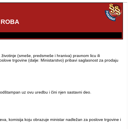
 ROBA
za životinje (smeše, predsmeše i hraniva) pravnom licu ili
love trgovine (dalje: Ministarstvo) pribavi saglasnost za prodaju
 odštampan uz ovu uredbu i čini njen sastavni deo.
a, komisija koju obrazuje ministar nadležan za poslove trgovine i