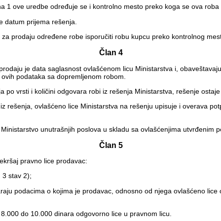
ana 1 ove uredbe određuje se i kontrolno mesto preko koga se ova roba 
 se datum prijema rešenja.
 za prodaju određene robe isporučiti robu kupcu preko kontrolnog mes
Član 4
aju je data saglasnost ovlašćenom licu Ministarstva i, obaveštavajući g
anja ovih podataka sa dopremljenom robom.
po vrsti i količini odgovara robi iz rešenja Ministarstva, rešenje ostaje
z rešenja, ovlašćeno lice Ministarstva na rešenju upisuje i overava po
inistarstvo unutrašnjih poslova u skladu sa ovlašćenjima utvrđenim
Član 5
kršaj pravno lice prodavac:
 3 stav 2);
ovaraju podacima o kojima je prodavac, odnosno od njega ovlašćeno lice 
8.000 do 10.000 dinara odgovorno lice u pravnom licu.