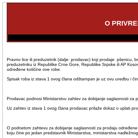
O PRIVR
Pravno lice ili preduzetnik (dalje: prodavac) koji prodaje: pšenicu, b
preduzetniku iz Republike Crne Gore, Republike Srpske ili AP Kosova
određene količine ove robe.
Spisak roba iz stava 1 ovog člana odštampan je uz ovu uredbu i čin
Prodavac podnosi Ministarstvu zahtev za dobijanje saglasnosti za p
Uz zahtev iz stava 1 ovog člana prodavac prilaže dokaz o uplati pr
O podnetom zahtevu za dobijanje saglasnosti za prodaju određene k
koju čine po jedan predstavnik Ministarstva, ministarstva nadležnog