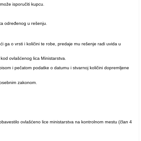
može isporučiti kupcu.
ta određenog u rešenju.
a o vrsti i količini te robe, predaje mu rešenje radi uvida u
 kod ovlašćenog lica Ministarstva.
tpisom i pečatom podatke o datumu i stvarnoj količini dopremljene
 posebnim zakonom.
obavestilo ovlašćeno lice ministarstva na kontrolnom mestu (član 4