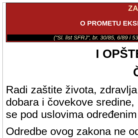
Z
O PROMETU EKS
("Sl. list SFRJ", br. 30/85, 6/89 i 5
I OPŠ
Radi zaštite života, zdravlja
dobara i čovekove sredine, 
se pod uslovima određeni
Odredbe ovog zakona ne od