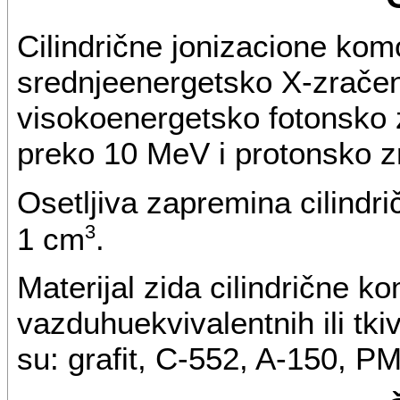
Cilindrične jonizacione kom
srednjeenergetsko X-zračen
visokoenergetsko fotonsko 
preko 10 MeV i protonsko z
Osetljiva zapremina cilindr
3
1 cm
.
Materijal zida cilindrične 
vazduhuekvivalentnih ili tki
su: grafit, C-552, A-150, PMM