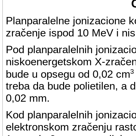
Planparalelne jonizacione k
zračenje ispod 10 MeV i ni
Pod planparalelnih jonizac
niskoenergetskom X-zračenj
3
bude u opsegu od 0,02 cm
treba da bude polietilen, a 
0,02 mm.
Kod planparalelnih jonizac
elektronskom zračenju rasto