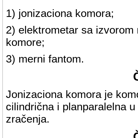
1) jonizaciona komora;
2) elektrometar sa izvorom 
komore;
3) merni fantom.
Jonizaciona komora je komo
cilindrična i planparalelna u
zračenja.