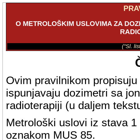
PRA
O METROLOŠKIM USLOVIMA ZA DOZ
RADI
("Sl. li
Ovim pravilnikom propisuju 
ispunjavaju dozimetri sa j
radioterapiji (u daljem tekst
Metrološki uslovi iz stava 
oznakom MUS 85.