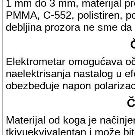
1 mm do 3 mm, materijal pro
PMMA, C-552, polistiren, pol
debljina prozora ne sme da
Elektrometar omogućava oči
naelektrisanja nastalog u e
obezbeđuje napon polarizac
Č
Materijal od koga je načinje
tkivuekvivalentan i može bi