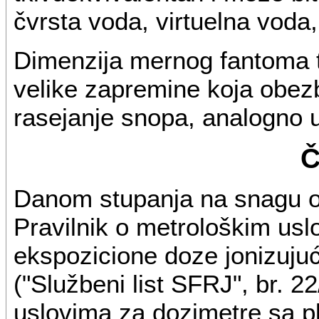
čvrsta voda, virtuelna voda, 
Dimenzija mernog fantoma t
velike zapremine koja obezb
rasejanje snopa, analogno 
Č
Danom stupanja na snagu ov
Pravilnik o metrološkim usl
ekspozicione doze jonizujuć
("Službeni list SFRJ", br. 2
uslovima za dozimetre sa 