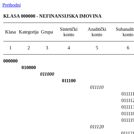
Prethodni
KLASA 000000 - NEFINANSIJSKA IMOVINA
Sintetički
Analitički
Subanalit
Klasa
Kategorija
Grupa
konto
konto
konto
1
2
3
4
5
6
000000
010000
011000
011100
011110
01111
01111
01111
01111
01111
011120
01112