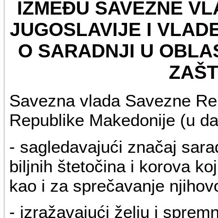
IZMEĐU SAVEZNE VL
JUGOSLAVIJE I VLAD
O SARADNJI U OBLAS
ZAŠT
Savezna vlada Savezne Repu
Republike Makedonije (u dal
- sagledavajući značaj saradn
biljnih štetočina i korova koj
kao i za sprečavanje njihovo
- izražavajući želju i sprem