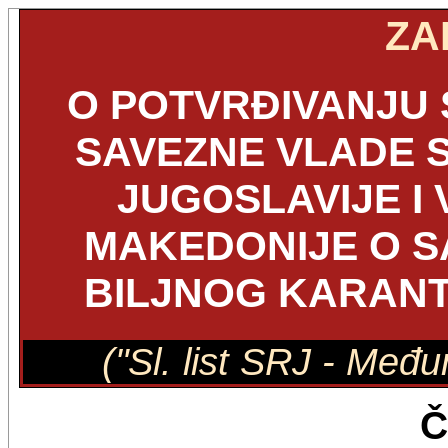
ZA
O POTVRĐIVANJU
SAVEZNE VLADE 
JUGOSLAVIJE I
MAKEDONIJE O S
BILJNOG KARANTI
("Sl. list SRJ - Među
Č