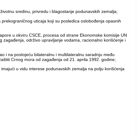
životnu sredinu, privredu i blagostanje podunavskih zemalja;
 prekograničnog uticaja koji su posledica oslobođenja opasnih
ne napore u okviru CSCE, procesa od strane Ekonomske komisije UN
og zagađenja, održivo upravljanje vodama, racionalno korišćenje i
o i na postojeću bilateralnu i multilateralnu saradnju među
zaštiti Crnog mora od zagađenja od 21. aprila 1992. godine;
 imajući u vidu interese podunavskih zemalja na polju korišćenja