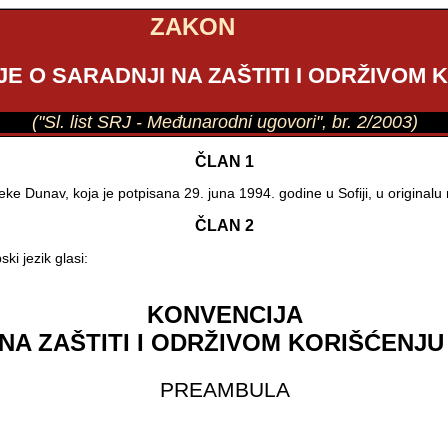
ZAKON
E O SARADNJI NA ZAŠTITI I ODRŽIVOM
("Sl. list SRJ - Međunarodni ugovori", br. 2/2003)
ČLAN 1
 reke Dunav, koja je potpisana 29. juna 1994. godine u Sofiji, u origina
ČLAN 2
ki jezik glasi:
KONVENCIJA
NA ZAŠTITI I ODRŽIVOM KORIŠĆENJ
PREAMBULA