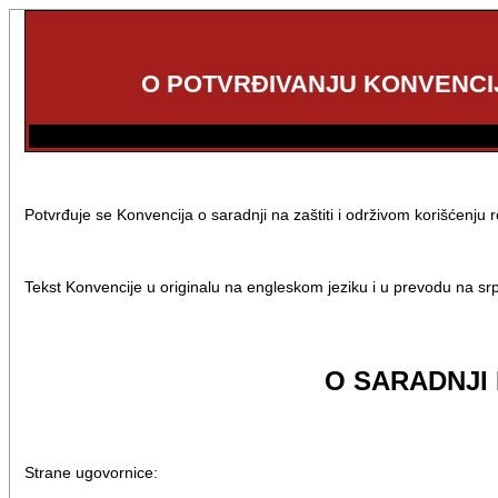
O POTVRĐIVANJU KONVENCIJ
Potvrđuje se Konvencija o saradnji na zaštiti i održivom korišćenju
Tekst Konvencije u originalu na engleskom jeziku i u prevodu na srps
O SARADNJI 
Strane ugovornice: