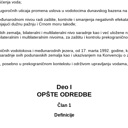
išćenja voda;
i dugoročnih uticaja promena uslova u vodotocima dunavskog bazena na 
unarodnom nivou radi zaštite, kontrole i smanjenja negativnih efekata
anjajući dužnu pažnju i Crnom moru takođe;
ih zemalja, bilateralni i multilateralni nivo saradnje kao i već ulože
ateralnim i multilateralnim nivoima, za zaštitu i kontrolu prekograničn
aničnih vodotokova i međunarodnih jezera, od 17. marta 1992. godine, ka
u saradnje svih podunavskih zemalja kao i ukazivanjem na Konvenciju o 
ivu, posebno u prekograničnom kontekstu i održivom upravljanju vodama,
Deo I
OPŠTE ODREDBE
Član 1
Definicije