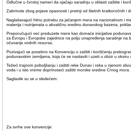
Odlučne u čvrstoj nameri da ojačaju saradnju u oblasti zaštite i kor
Zabrinute zbog pojave opasnosti i pretnji od štetnih kratkoročnih 
Naglašavajući hitnu potrebu za jačanjem mera na nacionalnom i međ
materija i nutrijenata u akvatičnu sredinu dunavskog bazena, pokl
Preporučujući već preduzete mere kao domaće inicijative podunavsk
za Evropu i Evropske zajednice na polju unapređenja saradnje na bil
očuvanje vodnih resursa;
Pozivajući se posebno na Konvenciju o zaštiti i korišćenju prekogr
podunavskim zemljama, koja će se nastaviti i uzeti u obzir u okvir
Težeći trajnom poboljšanju i zaštiti reke Dunav i reka u njenom sl
voda i u isto vreme doprinoseći zaštiti morske sredine Crnog mora.
Saglasile su se u sledećem:
Za svrhe ove konvencije: