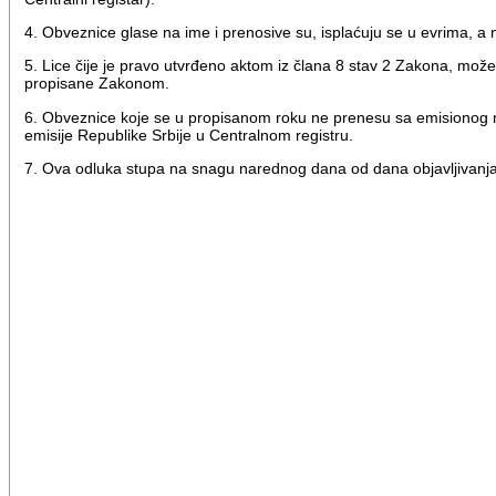
4. Obveznice glase na ime i prenosive su, isplaćuju se u evrima, a 
5. Lice čije je pravo utvrđeno aktom iz člana 8 stav 2 Zakona, mož
propisane Zakonom.
6. Obveznice koje se u propisanom roku ne prenesu sa emisionog ra
emisije Republike Srbije u Centralnom registru.
7. Ova odluka stupa na snagu narednog dana od dana objavljivanja