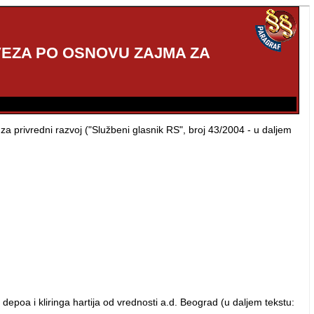
VEZA PO OSNOVU ZAJMA ZA
 privredni razvoj ("Službeni glasnik RS", broj 43/2004 - u daljem
depoa i kliringa hartija od vrednosti a.d. Beograd (u daljem tekstu: