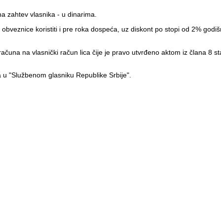
na zahtev vlasnika - u dinarima.
e obveznice koristiti i pre roka dospeća, uz diskont po stopi od 2% g
čuna na vlasnički račun lica čije je pravo utvrđeno aktom iz člana 8
 u "Službenom glasniku Republike Srbije".