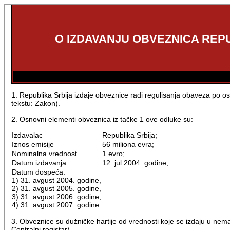
O IZDAVANJU OBVEZNICA REP
1. Republika Srbija izdaje obveznice radi regulisanja obaveza po o
tekstu: Zakon).
2. Osnovni elementi obveznica iz tačke 1 ove odluke su:
Izdavalac
Republika Srbija;
Iznos emisije
56 miliona evra;
Nominalna vrednost
1 evro;
Datum izdavanja
12. jul 2004. godine;
Datum dospeća:
1) 31. avgust 2004. godine,
2) 31. avgust 2005. godine,
3) 31. avgust 2006. godine,
4) 31. avgust 2007. godine.
3. Obveznice su dužničke hartije od vrednosti koje se izdaju u nemat
Centralni registar).