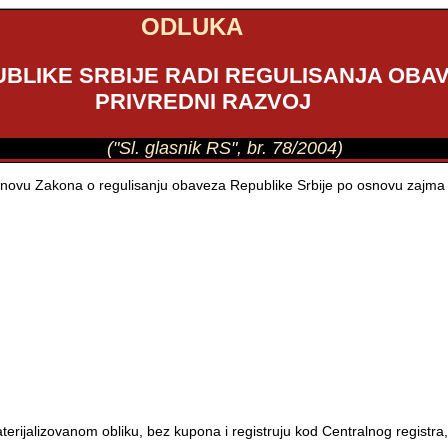
ODLUKA
UBLIKE SRBIJE RADI REGULISANJA OBA
PRIVREDNI RAZVOJ
("Sl. glasnik RS", br. 78/2004)
snovu Zakona o regulisanju obaveza Republike Srbije po osnovu zajma za
erijalizovanom obliku, bez kupona i registruju kod Centralnog registra, 