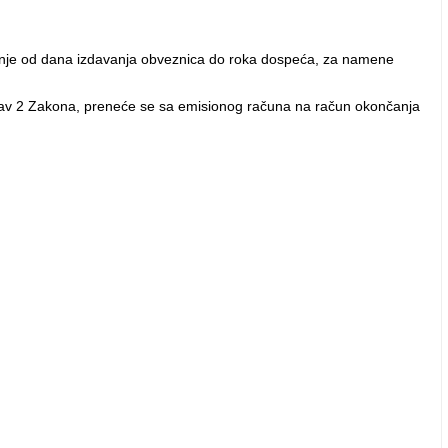
odišnje od dana izdavanja obveznica do roka dospeća, za namene
 stav 2 Zakona, preneće se sa emisionog računa na račun okončanja