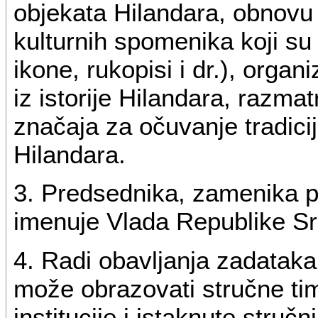
objekata Hilandara, obnovu i 
kulturnih spomenika koji su
ikone, rukopisi i dr.), orga
iz istorije Hilandara, razma
značaja za očuvanje tradicij
Hilandara.
3. Predsednika, zamenika p
imenuje Vlada Republike Sr
4. Radi obavljanja zadataka
može obrazovati stručne ti
institucije i istaknute stručn