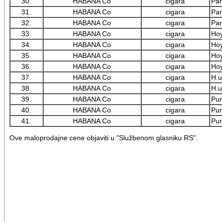
30.
HABANA Co
cigara
Par
31.
HABANA Co
cigara
Par
32.
HABANA Co
cigara
Par
33.
HABANA Co
cigara
Hoy
34.
HABANA Co
cigara
Hoy
35.
HABANA Co
cigara
Hoy
36.
HABANA Co
cigara
Hoy
37.
HABANA Co
cigara
H.u
38.
HABANA Co
cigara
H.
39.
HABANA Co
cigara
Pun
40.
HABANA Co
cigara
Pun
41.
HABANA Co
cigara
Pu
Ove maloprodajne cene objaviti u "Službenom glasniku RS".