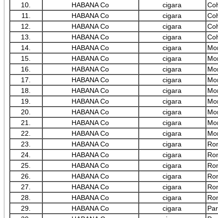
10.
HABANA Co
cigara
Coh
11.
HABANA Co
cigara
Coh
12.
HABANA Co
cigara
Coh
13.
HABANA Co
cigara
Coh
14.
HABANA Co
cigara
Mon
15.
HABANA Co
cigara
Mon
16.
HABANA Co
cigara
Mon
17.
HABANA Co
cigara
Mon
18.
HABANA Co
cigara
Mon
19.
HABANA Co
cigara
Mon
20.
HABANA Co
cigara
Mon
21.
HABANA Co
cigara
Mon
22.
HABANA Co
cigara
Mon
23.
HABANA Co
cigara
Rom
24.
HABANA Co
cigara
Rom
25.
HABANA Co
cigara
Rom
26.
HABANA Co
cigara
Rom
27.
HABANA Co
cigara
Rom
28.
HABANA Co
cigara
Rom
29.
HABANA Co
cigara
Par