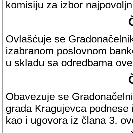
komisiju za izbor najpovoljn
Ovlašćuje se Gradonačelni
izabranom poslovnom banko
u skladu sa odredbama ove
Obavezuje se Gradonačelni
grada Kragujevca podnese iz
kao i ugovora iz člana 3. ov