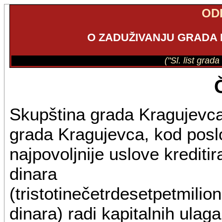
OD
O ZADUŽIVANJU GRADA 
("Sl. list grad
Skupština grada Kragujevca
grada Kragujevca, kod posl
najpovoljnije uslove krediti
dinara
(tristotinečetrdesetpetmilio
dinara) radi kapitalnih ulagan