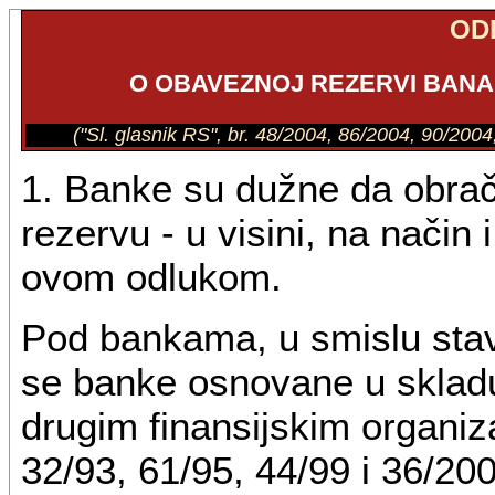
OD
O OBAVEZNOJ REZERVI BAN
("Sl. glasnik RS", br. 48/2004, 86/2004, 90/200
1. Banke su dužne da obrač
rezervu - u visini, na način 
ovom odlukom.
Pod bankama, u smislu sta
se banke osnovane u sklad
drugim finansijskim organiza
32/93, 61/95, 44/99 i 36/200