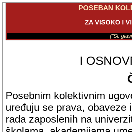
POSEBAN KOL
ZA VISOKO I 
("Sl. gla
I OSNO
Posebnim kolektivnim ugovo
uređuju se prava, obaveze i
rada zaposlenih na univerzit
školama, akademijama umetn