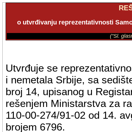
RE
o utvrđivanju reprezentativnosti Samo
("Sl. gla
Utvrđuje se reprezentativn
i nemetala Srbije, sa sedi
broj 14, upisanog u Registar
rešenjem Ministarstva za rad
110-00-274/91-02 od 14. av
brojem 6796.