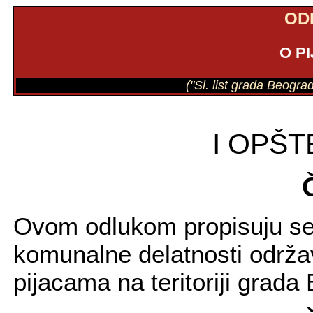
OD
O P
("Sl. list grada Beogra
I OPŠ
Ovom odlukom propisuju se u
komunalne delatnosti održav
pijacama na teritoriji grada