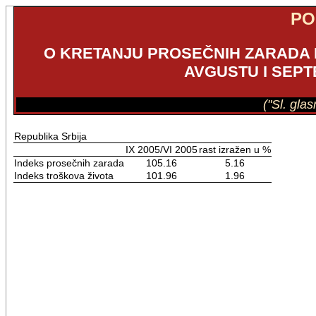
PO
O KRETANJU PROSEČNIH ZARADA I
AVGUSTU I SEPT
("Sl. gla
Republika Srbija
IX 2005/VI 2005
rast izražen u %
Indeks prosečnih zarada
105.16
5.16
Indeks troškova života
101.96
1.96