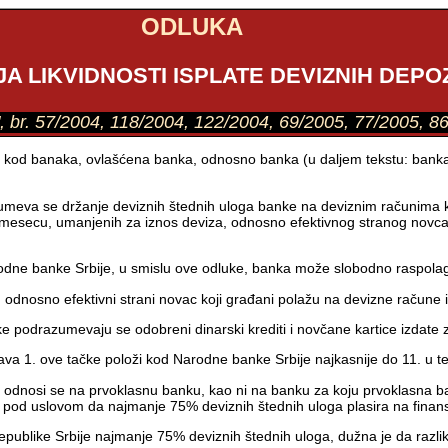
ODLUKA
A LIKVIDNOSTI ISPLATE DEVIZNIH DEPOZ
", br. 57/2004, 118/2004, 122/2004, 69/2005, 77/2005, 8
 lica kod banaka, ovlašćena banka, odnosno banka (u daljem tekstu: ban
zumeva se držanje deviznih štednih uloga banke na deviznim računima 
mesecu, umanjenih za iznos deviza, odnosno efektivnog stranog novca
e banke Srbije, u smislu ove odluke, banka može slobodno raspolagati
odnosno efektivni strani novac koji građani polažu na devizne račune i
podrazumevaju se odobreni dinarski krediti i novčane kartice izdate z
tava 1. ove tačke položi kod Narodne banke Srbije najkasnije do 11. u
 ne odnosi se na prvoklasnu banku, kao ni na banku za koju prvoklasn
od uslovom da najmanje 75% deviznih štednih uloga plasira na finansi
 Republike Srbije najmanje 75% deviznih štednih uloga, dužna je da raz