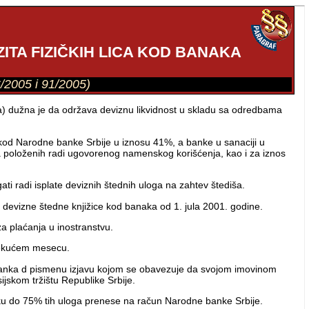
ITA FIZIČKIH LICA KOD BANAKA
6/2005 i 91/2005)
ka) dužna je da održava deviznu likvidnost u skladu sa odredbama
kod Narodne banke Srbije u iznosu 41%, a banke u sanaciji u
 položenih radi ugovorenog namenskog korišćenja, kao i za iznos
 radi isplate deviznih štednih uloga na zahtev štediša.
 devizne štedne knjižice kod banaka od 1. jula 2001. godine.
a plaćanja u inostranstvu.
 tekućem mesecu.
a banka d pismenu izjavu kojom se obavezuje da svojom imovinom
jskom tržištu Republike Srbije.
liku do 75% tih uloga prenese na račun Narodne banke Srbije.