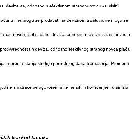
u u devizama, odnosno u efektivnom stranom novcu - u visini
računu i ne mogu se prodavati na deviznom tržištu, a ne mogu se
nog novca, isplati banci devize, odnosno efektivni strani novac u
 protivvrednost tih deviza, odnosno efektivnog stranog novca plaća
ije, a prema stanju štednje poslednjeg dana tromesečja. Promena
. godine smatraće se ugovorenim namenskim korišćenjem u smislu
ičkih lica kod banaka