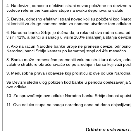
4. Na devize, odnosno efektivni strani novac položene na devizne
vodeće referentne kamatne stope na svaku deponovanu valutu.
5. Devize, odnosno efektivni strani novac koji su položeni kod N
ni koristiti za druge namene osim za namene utvrđene tom odluko
6. Narodna banka Srbije je dužna da, u roku od dva radna dana od 
visini 41%, a banci u sanaciji u visini 100% smanjenja stanja devizn
7. Ako na račun Narodne banke Srbije ne prenese devize, odnosno ef
Narodnoj banci Srbije kamatu po kamatnoj stopi od 4% mesečno.
8. Banka može tromesečno promeniti valutnu strukturu deviza, odn
valutne strukture obračunavaće se po srednjem kursu koji važi pos
9. Međusobna prava i obaveze koji proističu iz ove odluke Narodna
9a Devizni štedni ulog položen kod banke u periodu obeležavanja
ove odluke.
10. Za sprovođenje ove odluke Narodna banka Srbije donosi uputs
11. Ova odluka stupa na snagu narednog dana od dana objavljivan
Odluke o uslovima i 