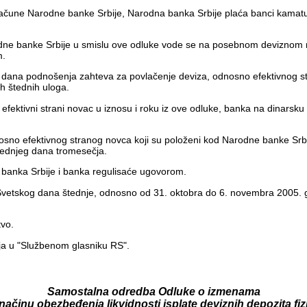
 račune Narodne banke Srbije, Narodna banka Srbije plaća banci kamat
arodne banke Srbije u smislu ove odluke vode se na posebnom deviznom 
m.
dana podnošenja zahteva za povlačenje deviza, odnosno efektivnog stra
ih štednih uloga.
ektivni strani novac u iznosu i roku iz ove odluke, banka na dinarsku
osno efektivnog stranog novca koji su položeni kod Narodne banke Srb
lednjeg dana tromesečja.
 banka Srbije i banka regulisaće ugovorom.
 Svetskog dana štednje, odnosno od 31. oktobra do 6. novembra 2005
tvo.
ja u "Službenom glasniku RS".
Samostalna odredba Odluke o izmenama
načinu obezbeđenja likvidnosti isplate deviznih depozita fiz