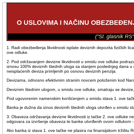
O USLOVIMA I NAČINU OBEZBEĐENJ
("Sl. glasnik RS
1. Radi obezbeđenja likvidnosti isplate deviznih depozita fizičkih
ove odluke.
2. Pod održavanjem devizne likvidnosti u smislu ove odluke podra
iznosu 100% deviznih štednih uloga sa stanjem poslednjeg dana u 
neisplaćenih deviza primljenih po osnovu deviznih penzija.
Devizama, odnosno efektivnim stranim novcem položenim kod Narodn
Deviznim štednim ulogom, u smislu ove odluke, smatraju se devize, 
Pod ugovorenim namenskim korišćenjem u smislu stava 1. ove tačke 
Banka je dužna da iznos deviznih štednih uloga utvrđen u smislu s
3. Obaveza održavanja devizne likvidnosti iz tačke 2. ove odluke
odgovara za izvršenje obaveza te banke utvrđenih ovom odlukom - p
Ako banka iz stava 1. ove tačke ne plasira na finansijskom tržištu