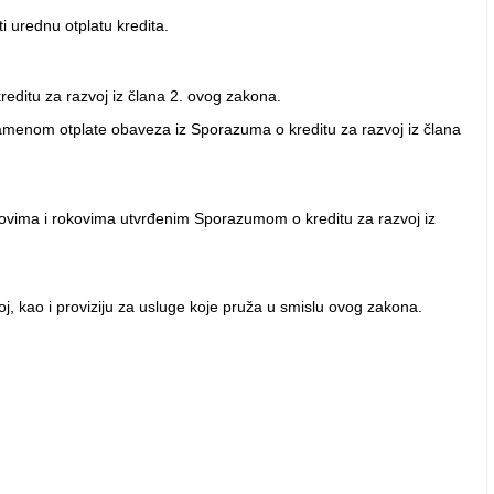
i urednu otplatu kredita.
editu za razvoj iz člana 2. ovog zakona.
namenom otplate obaveza iz Sporazuma o kreditu za razvoj iz člana
ovima i rokovima utvrđenim Sporazumom o kreditu za razvoj iz
 kao i proviziju za usluge koje pruža u smislu ovog zakona.