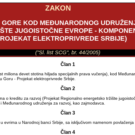
ZAKON
NE GORE KOD MEĐUNARODNOG UDRUŽENJ
TE JUGOISTOČNE EVROPE - KOMPONENT
ROJEKAT ELEKTROPRIVREDE SRBIJE)
("Sl. list SCG", br. 44/2005)
Član 1
t miliona devet stotina hiljada specijalnih prava vučenja), kod Međuna
 Goru - Projekat elektroprivrede Srbije.
Član 2
 o kreditu za razvoj (Projekat Regionalno energetsko tržište jugoisto
ca i Međunarodnog udruženja za razvoj, kao zajmodavca.
Član 3
n u evrima u Narodnoj banci Srbije, sa isključivom namenom povlačenja 
Član 4