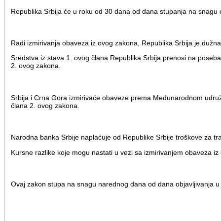
Republika Srbija će u roku od 30 dana od dana stupanja na snagu ov
Radi izmirivanja obaveza iz ovog zakona, Republika Srbija je dužn
Sredstva iz stava 1. ovog člana Republika Srbija prenosi na poseb
2. ovog zakona.
Srbija i Crna Gora izmirivaće obaveze prema Međunarodnom udružen
člana 2. ovog zakona.
Narodna banka Srbije naplaćuje od Republike Srbije troškove za tr
Kursne razlike koje mogu nastati u vezi sa izmirivanjem obaveza iz
Ovaj zakon stupa na snagu narednog dana od dana objavljivanja u