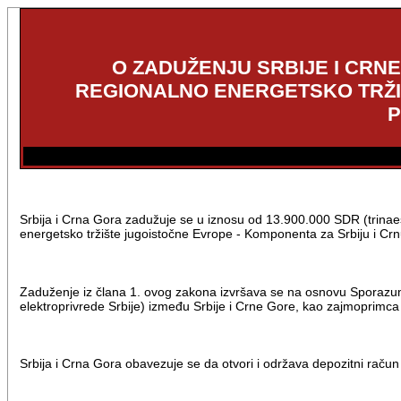
O ZADUŽENJU SRBIJE I CR
REGIONALNO ENERGETSKO TRŽIŠ
P
Srbija i Crna Gora zadužuje se u iznosu od 13.900.000 SDR (trinaes
energetsko tržište jugoistočne Evrope - Komponenta za Srbiju i Crnu
Zaduženje iz člana 1. ovog zakona izvršava se na osnovu Sporazuma
elektroprivrede Srbije) između Srbije i Crne Gore, kao zajmoprim
Srbija i Crna Gora obavezuje se da otvori i održava depozitni raču