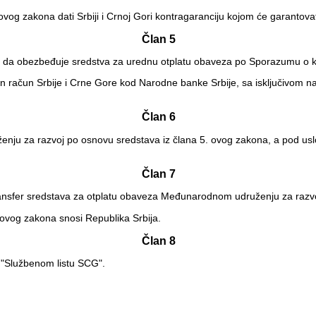
og zakona dati Srbiji i Crnoj Gori kontragaranciju kojom će garantovat
Član 5
a da obezbeđuje sredstva za urednu otplatu obaveza po Sporazumu o kr
an račun Srbije i Crne Gore kod Narodne banke Srbije, sa isključivom 
Član 6
ju za razvoj po osnovu sredstava iz člana 5. ovog zakona, a pod usl
Član 7
ansfer sredstava za otplatu obaveza Međunarodnom udruženju za razvoj,
 ovog zakona snosi Republika Srbija.
Član 8
 "Službenom listu SCG".