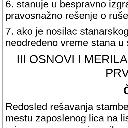
6. stanuje u bespravno izgr
pravosnažno rešenje o rušen
7. ako je nosilac stanarsk
neodređeno vreme stana u sv
III OSNOVI I MERI
PR
Redosled rešavanja stambe
mestu zaposlenog lica na li