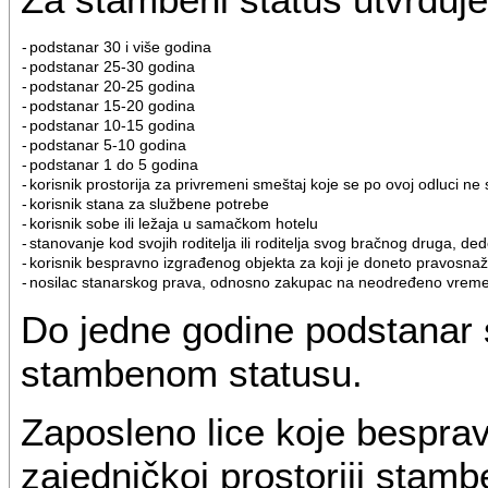
-
podstanar 30 i više godina
-
podstanar 25-30 godina
-
podstanar 20-25 godina
-
podstanar 15-20 godina
-
podstanar 10-15 godina
-
podstanar 5-10 godina
-
podstanar 1 do 5 godina
-
korisnik prostorija za privremeni smeštaj koje se po ovoj odluci n
-
korisnik stana za službene potrebe
-
korisnik sobe ili ležaja u samačkom hotelu
-
stanovanje kod svojih roditelja ili roditelja svog bračnog druga, de
-
korisnik bespravno izgrađenog objekta za koji je doneto pravosnaž
-
nosilac stanarskog prava, odnosno zakupac na neodređeno vreme s
Do jedne godine podstanar
stambenom statusu.
Zaposleno lice koje besprav
zajedničkoj prostoriji stam