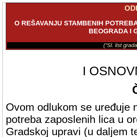
OD
O REŠAVANJU STAMBENIH POTREBA
BEOGRADA I 
("Sl. list gra
I OSNO
Ovom odlukom se uređuje n
potreba zaposlenih lica u 
Gradskoj upravi (u daljem te