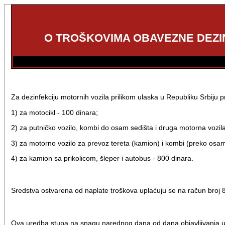
O TROŠKOVIMA OBAVEZNE DEZIN
Za dezinfekciju motornih vozila prilikom ulaska u Republiku Srbiju pra
1) za motocikl - 100 dinara;
2) za putničko vozilo, kombi do osam sedišta i druga motorna vozil
3) za motorno vozilo za prevoz tereta (kamion) i kombi (preko osam
4) za kamion sa prikolicom, šleper i autobus - 800 dinara.
Sredstva ostvarena od naplate troškova uplaćuju se na račun bro
Ova uredba stupa na snagu narednog dana od dana objavljivanja u