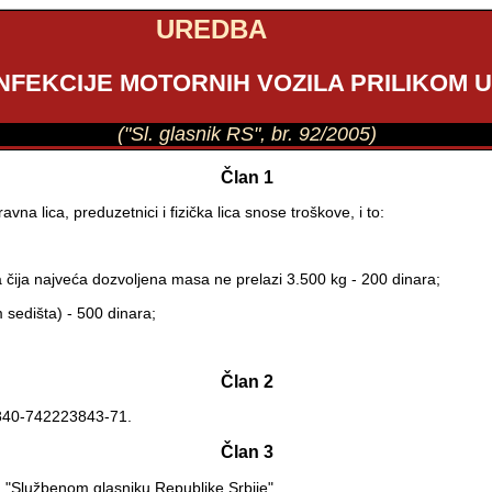
UREDBA
FEKCIJE MOTORNIH VOZILA PRILIKOM 
("Sl. glasnik RS", br. 92/2005)
Član 1
vna lica, preduzetnici i fizička lica snose troškove, i to:
a čija najveća dozvoljena masa ne prelazi 3.500 kg - 200 dinara;
 sedišta) - 500 dinara;
Član 2
j 840-742223843-71.
Član 3
 "Službenom glasniku Republike Srbije".