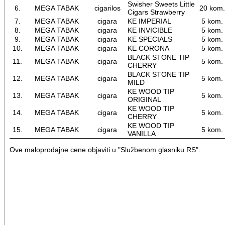
Swisher Sweets Little
6.
MEGA TABAK
cigarilos
20 kom
Cigars Strawberry
7.
MEGA TABAK
cigara
KE IMPERIAL
5 kom.
8.
MEGA TABAK
cigara
KE INVICIBLE
5 kom.
9.
MEGA TABAK
cigara
KE SPECIALS
5 kom.
10.
MEGA TABAK
cigara
KE CORONA
5 kom.
BLACK STONE TIP
11.
MEGA TABAK
cigara
5 kom.
CHERRY
BLACK STONE TIP
12.
MEGA TABAK
cigara
5 kom.
MILD
KE WOOD TIP
13.
MEGA TABAK
cigara
5 kom.
ORIGINAL
KE WOOD TIP
14.
MEGA TABAK
cigara
5 kom.
CHERRY
KE WOOD TIP
15.
MEGA TABAK
cigara
5 kom.
VANILLA
Ove maloprodajne cene objaviti u "Službenom glasniku RS".