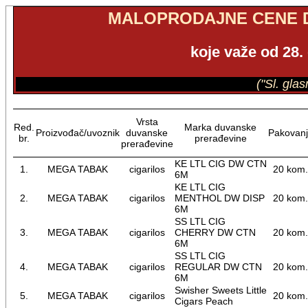
MALOPRODAJNE CENE 
koje važe od 28.
("Sl. gla
Vrsta
Red.
Marka duvanske
Proizvođač/uvoznik
duvanske
Pakovan
br.
prerađevine
prerađevine
KE LTL CIG DW CTN
1.
MEGA TABAK
cigarilos
20 kom
6M
KE LTL CIG
2.
MEGA TABAK
cigarilos
MENTHOL DW DISP
20 kom
6M
SS LTL CIG
3.
MEGA TABAK
cigarilos
CHERRY DW CTN
20 kom
6M
SS LTL CIG
4.
MEGA TABAK
cigarilos
REGULAR DW CTN
20 kom
6M
Swisher Sweets Little
5.
MEGA TABAK
cigarilos
20 kom
Cigars Peach