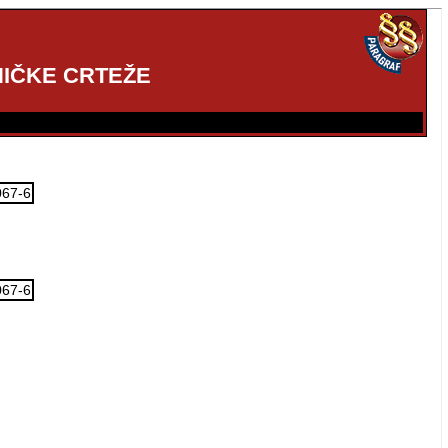
IČKE CRTEŽE
067-6
067-6