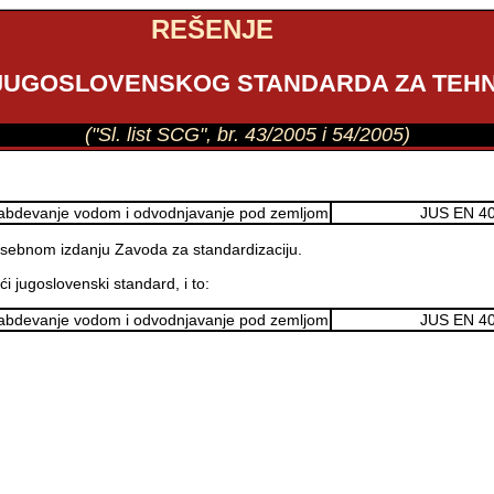
REŠENJE
 JUGOSLOVENSKOG STANDARDA ZA TEHN
("Sl. list SCG", br. 43/2005 i 54/2005)
a snabdevanje vodom i odvodnjavanje pod zemljom
JUS EN 4
posebnom izdanju Zavoda za standardizaciju.
i jugoslovenski standard, i to:
a snabdevanje vodom i odvodnjavanje pod zemljom
JUS EN 4