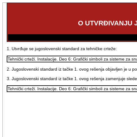
O UTVRĐIVANJU
1. Utvrđuje se jugoslovenski standard za tehničke crteže:
Tehnički crteži. Instalacije. Deo 6: Grafički simboli za sisteme z
2. Jugoslovenski standard iz tačke 1. ovog rešenja objavljen je u 
3. Jugoslovenski standard iz tačke 1. ovog rešenja zamenjuje sledeć
Tehnički crteži. Instalacije. Deo 6: Grafički simboli za sisteme z