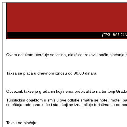
("Sl. list
Ovom odlukom utvrđuje se visina, olakšice, rokovi i način plaćanja 
Taksa se plaća u dnevnom iznosu od 90,00 dinara.
Obveznik takse je građanin koji nema prebivalište na teritoriji Grad
Turističkim objektom u smislu ove odluke smatra se hotel, motel, pa
smeštaja, odnosno kuće i stan koji se iznajmljuje turistima za odmor
Taksu ne plaćaju: