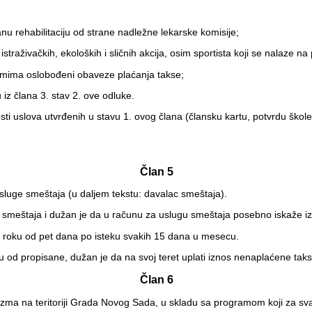
nu rehabilitaciju od strane nadležne lekarske komisije;
istraživačkih, ekoloških i sličnih akcija, osim sportista koji se nalaze 
zumima oslobođeni obaveze plaćanja takse;
iz člana 3. stav 2. ove odluke.
i uslova utvrđenih u stavu 1. ovog člana (člansku kartu, potvrdu škole,
Član 5
 usluge smeštaja (u daljem tekstu: davalac smeštaja).
smeštaja i dužan je da u računu za uslugu smeštaja posebno iskaže iz
u roku od pet dana po isteku svakih 15 dana u mesecu.
su od propisane, dužan je da na svoj teret uplati iznos nenaplaćene taks
Član 6
urizma na teritoriji Grada Novog Sada, u skladu sa programom koji za