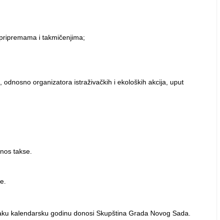
na pripremama i takmičenjima;
 odnosno organizatora istraživačkih i ekoloških akcija, uput
nos takse.
e.
 svaku kalendarsku godinu donosi Skupština Grada Novog Sada.