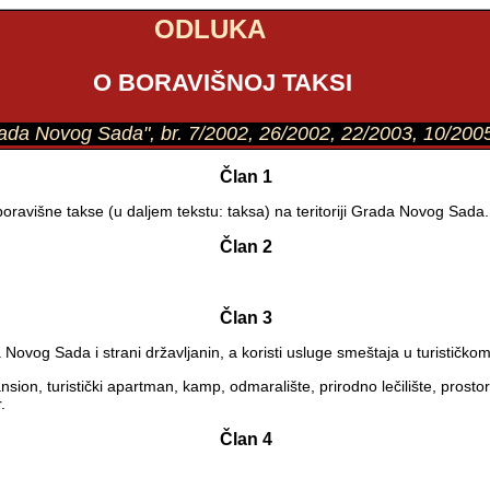
ODLUKA
O BORAVIŠNOJ TAKSI
 Grada Novog Sada", br. 7/2002, 26/2002, 22/2003, 10/200
Član 1
boravišne takse (u daljem tekstu: taksa) na teritoriji Grada Novog Sada.
Član 2
Član 3
a Novog Sada i strani državljanin, a koristi usluge smeštaja u turističko
nsion, turistički apartman, kamp, odmaralište, prirodno lečilište, prost
.
Član 4