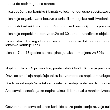
- deca do sedam godina starosti;
- lica upućena na banjsko i klimatsko lečenje, odnosno specijalizova
- lica koja organizovano borave u turističkom objektu radi izvođenja 
- strani državljani koji su po međunarodnim konvencijama i spora
- lica koja neprekidno borave duže od 30 dana u turističkom objektu 
Lica iz stava 1. ovog člana dužna su da podnesu dokaz o ispunjenost
lekarske komisije i dr.).
Lica od 7 do 15 godina starosti plaćaju taksu umanjenu za 50%.
Naplatu takse vrši pravno lice, preduzetnik i fizičko lice koje pruža
Davalac smeštaja naplaćuje taksu istovremeno sa naplatom usluge 
Sredstva od naplaćene takse davalac smeštaja je dužan da uplati 
Ako davalac smeštaja ne naplati taksu, ili je naplati u manjem izno
Ostvarena sredstva od takse koristiće se za podsticanje razvoja t