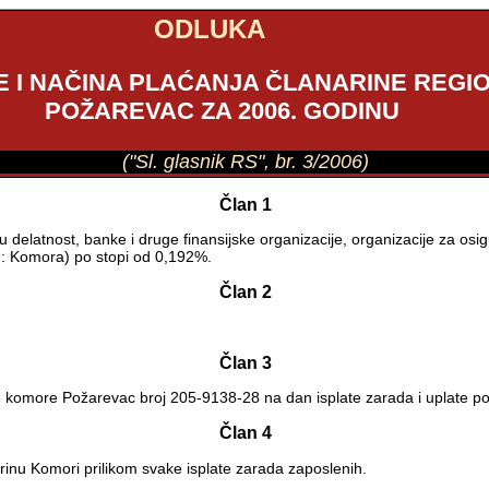
ODLUKA
E I NAČINA PLAĆANJA ČLANARINE REG
POŽAREVAC ZA 2006. GODINU
("Sl. glasnik RS", br. 3/2006)
Član 1
nu delatnost, banke i druge finansijske organizacije, organizacije za osi
u: Komora) po stopi od 0,192%.
Član 2
Član 3
e komore Požarevac broj 205-9138-28 na dan isplate zarada i uplate po
Član 4
rinu Komori prilikom svake isplate zarada zaposlenih.