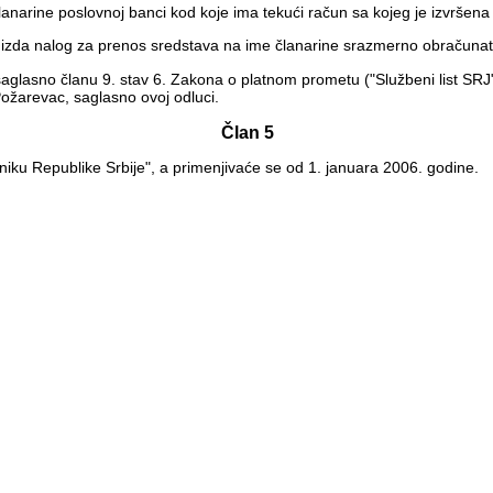
narine poslovnoj banci kod koje ima tekući račun sa kojeg je izvršena 
a izda nalog za prenos sredstava na ime članarine srazmerno obračuna
glasno članu 9. stav 6. Zakona o platnom prometu ("Službeni list SRJ", 
ožarevac, saglasno ovoj odluci.
Član 5
ku Republike Srbije", a primenjivaće se od 1. januara 2006. godine.