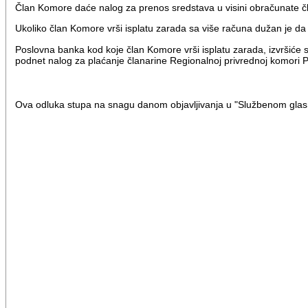
Član Komore daće nalog za prenos sredstava u visini obračunate čla
Ukoliko član Komore vrši isplatu zarada sa više računa dužan je d
Poslovna banka kod koje član Komore vrši isplatu zarada, izvršiće sa
podnet nalog za plaćanje članarine Regionalnoj privrednoj komori P
Ova odluka stupa na snagu danom objavljivanja u "Službenom glasni