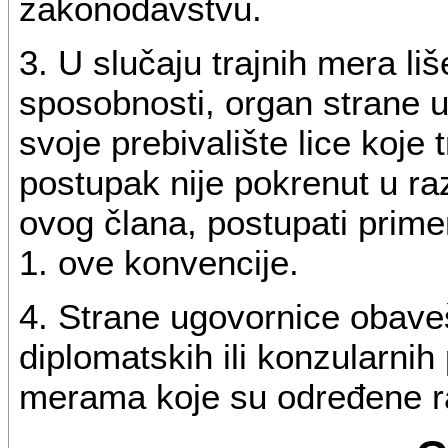
zakonodavstvu.
3. U slučaju trajnih mera liš
sposobnosti, organ strane ug
svoje prebivalište lice koje 
postupak nije pokrenut u r
ovog člana, postupati prime
1. ove konvencije.
4. Strane ugovornice obaveš
diplomatskih ili konzularni
merama koje su određene r