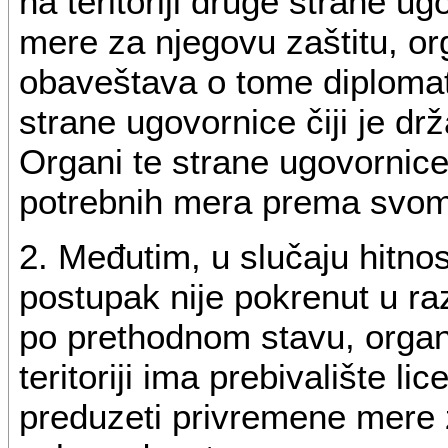
na teritoriji druge strane 
mere za njegovu zaštitu, or
obaveštava o tome diplomat
strane ugovornice čiji je drža
Organi te strane ugovornice
potrebnih mera prema svom
2. Međutim, u slučaju hitnost
postupak nije pokrenut u r
po prethodnom stavu, organ 
teritoriji ima prebivalište lic
preduzeti privremene mere 