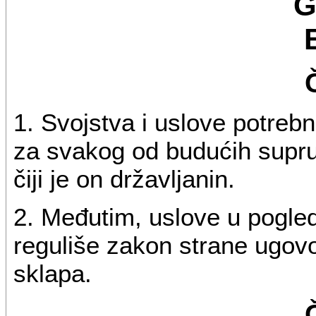
G
1. Svojstva i uslove potreb
za svakog od budućih supru
čiji je on državljanin.
2. Međutim, uslove u pogled
reguliše zakon strane ugov
sklapa.