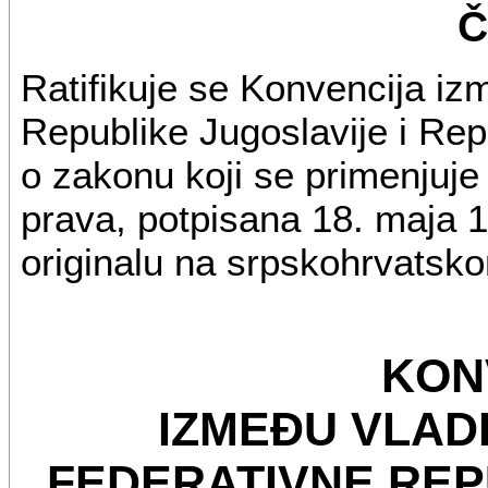
Č
Ratifikuje se Konvencija iz
Republike Jugoslavije i Rep
o zakonu koji se primenjuje 
prava, potpisana 18. maja 1
originalu na srpskohrvatsko
KON
IZMEĐU VLAD
FEDERATIVNE REP