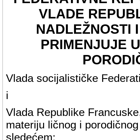
VLADE REPUB
NADLEŽNOSTI I
PRIMENJUJE U
PORODI
Vlada socijalističke Federa
i
Vlada Republike Francuske, 
materiju ličnog i porodičnog
sledećem: