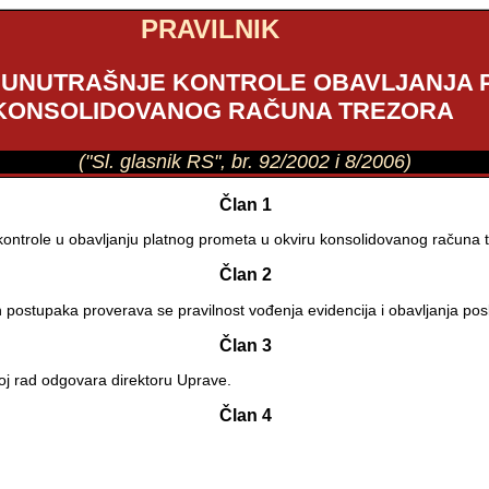
PRAVILNIK
A UNUTRAŠNJE KONTROLE OBAVLJANJA 
KONSOLIDOVANOG RAČUNA TREZORA
("Sl. glasnik RS", br. 92/2002 i 8/2006)
Član 1
kontrole u obavljanju platnog prometa u okviru konsolidovanog računa tr
Član 2
 postupaka proverava se pravilnost vođenja evidencija i obavljanja pos
Član 3
voj rad odgovara direktoru Uprave.
Član 4