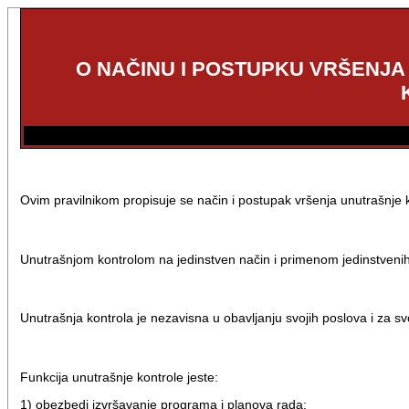
O NAČINU I POSTUPKU VRŠENJ
Ovim pravilnikom propisuje se način i postupak vršenja unutrašnje 
Unutrašnjom kontrolom na jedinstven način i primenom jedinstvenih
Unutrašnja kontrola je nezavisna u obavljanju svojih poslova i za s
Funkcija unutrašnje kontrole jeste:
1) obezbedi izvršavanje programa i planova rada;