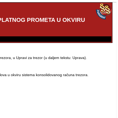
PLATNOG PROMETA U OKVIRU
ezora, u Upravi za trezor (u daljem tekstu: Uprava).
lova u okviru sistema konsolidovanog računa trezora.