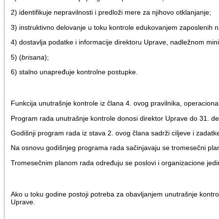
2) identifikuje nepravilnosti i predloži mere za njihovo otklanjanje;
3) instruktivno delovanje u toku kontrole edukovanjem zaposlenih 
4) dostavlja podatke i informacije direktoru Uprave, nadležnom min
5) (
brisana
);
6) stalno unapređuje kontrolne postupke.
Funkcija unutrašnje kontrole iz člana 4. ovog pravilnika, operacio
Program rada unutrašnje kontrole donosi direktor Uprave do 31. d
Godišnji program rada iz stava 2. ovog člana sadrži ciljeve i zadatk
Na osnovu godišnjeg programa rada sačinjavaju se tromesečni plan
Tromesečnim planom rada određuju se poslovi i organizacione jedi
Ako u toku godine postoji potreba za obavljanjem unutrašnje kontr
Uprave.