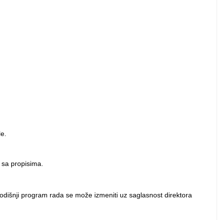
le.
 sa propisima.
odišnji program rada se može izmeniti uz saglasnost direktora