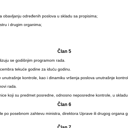
na obavljanju određenih poslova u skladu sa propisima;
istru i drugim organima;
Član 5
nalizuju se godišnjim programom rada.
ecembra tekuće godine za iduću godinu.
e unutrašnje kontrole, kao i dinamiku vršenja poslova unutrašnje kontro
ovi rada.
nice koji su predmet posredne, odnosno neposredne kontrole, u skladu
Član 6
ole po posebnom zahtevu ministra, direktora Uprave ili drugog organa g
Član 7