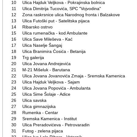
10
Ulica Hajduk Veljkova - Pokrajinska bolnica
11
Ulica Dimitrija Tucovića, SPC "Vojvodina"
12
Zona raskrsnice ulica Narodnog fronta i Balzakove
13
Ulica Futoški put - Satelitska pijaca
14
Ribarsko ostrvo
15
Ulica rumenačka - kod Ambulante
16
Ulica Save Mileševa - Kać
17
Ulica Naselje Šangaj
18
Ulica Branimira Ćosića - Betanija
19
Trg galerija
20
Ulica Jovana Andrejevića
21
M-21 Mišeluk - Barutana
22
Ulica Jovana Jovanovića Zmaja - Sremska Kamenica
23
Ulica Hajduk Veljkova - Sajam
24
Ulica Jovana Popovića - Ambulanta
25
Ulica Sime Šolaje - Adice
26
Ulica savska
27
Ulica gimnazijska
28
Rumenka - Centar
29
Sremska Kamenica - Institut
30
Ulica Preradovićeva - Petrovaradin
31
Futog - zelena pijaca
32
Ulica Ive Lole Ribara - Veternik