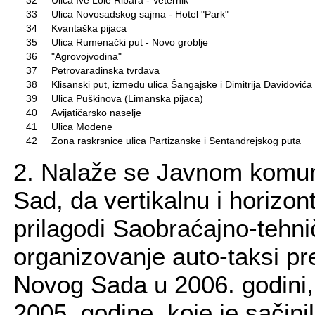
33
Ulica Novosadskog sajma - Hotel "Park"
34
Kvantaška pijaca
35
Ulica Rumenački put - Novo groblje
36
"Agrovojvodina"
37
Petrovaradinska tvrđava
38
Klisanski put, između ulica Šangajske i Dimitrija Davidovića
39
Ulica Puškinova (Limanska pijaca)
40
Avijatičarsko naselje
41
Ulica Modene
42
Zona raskrsnice ulica Partizanske i Sentandrejskog puta
2. Nalaže se Javnom komun
Sad, da vertikalnu i horizon
prilagodi Saobraćajno-tehn
organizovanje auto-taksi pre
Novog Sada u 2006. godini,
2005. godine, koje je sačin