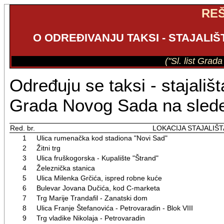
RE
O ODREĐIVANJU TAKSI - STAJALI
("Sl. list Grad
Određuju se taksi - stajališt
Grada Novog Sada na slede
Red. br.
LOKACIJA STAJALIŠT
1
Ulica rumenačka kod stadiona "Novi Sad"
2
Žitni trg
3
Ulica fruškogorska - Kupalište "Štrand"
4
Železnička stanica
5
Ulica Milenka Grčića, ispred robne kuće
6
Bulevar Jovana Dučića, kod C-marketa
7
Trg Marije Trandafil - Zanatski dom
8
Ulica Franje Štefanovića - Petrovaradin - Blok VIII
9
Trg vladike Nikolaja - Petrovaradin