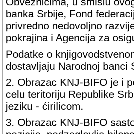
Obveznicima, u smislu ovog
banka Srbije, Fond federacij
privredno nedovoljno razvij
pokrajina i Agencija za osig
Podatke o knjigovodstvenom
dostavljaju Narodnoj banci
2. Obrazac KNJ-BIFO je i po
celu teritoriju Republike Sr
jeziku - ćirilicom.
3. Obrazac KNJ-BIFO sastoji