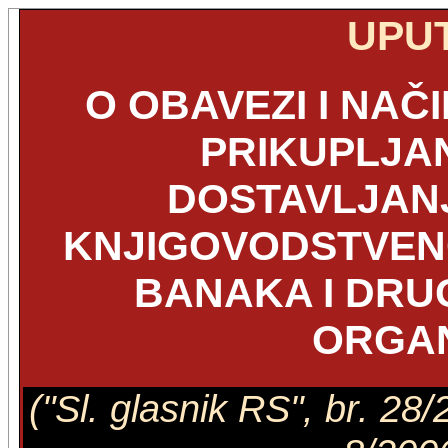
UPU
O OBAVEZI I NAČ
PRIKUPLJAN
DOSTAVLJAN
KNJIGOVODSTVEN
BANAKA I DRUG
ORGAN
("Sl. glasnik RS", br. 28