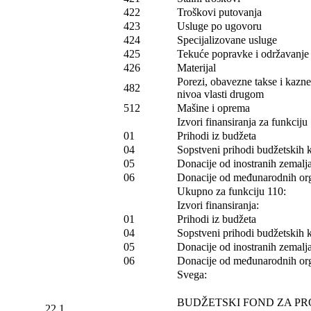
422
Troškovi putovanja
423
Usluge po ugovoru
424
Specijalizovane usluge
425
Tekuće popravke i održavanje (
426
Materijal
Porezi, obavezne takse i kazn
482
nivoa vlasti drugom
512
Mašine i oprema
Izvori finansiranja za funkciju
01
Prihodi iz budžeta
04
Sopstveni prihodi budžetskih 
05
Donacije od inostranih zemalj
06
Donacije od međunarodnih org
Ukupno za funkciju 110:
Izvori finansiranja:
01
Prihodi iz budžeta
04
Sopstveni prihodi budžetskih 
05
Donacije od inostranih zemalj
06
Donacije od međunarodnih org
Svega:
BUDŽETSKI FOND ZA P
22.1