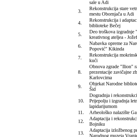
sale u Adi
Rekonstrukcija stare vet
3.
mestu Obornjača u Adi
Rekonstrukcija i adapta
4.
biblioteke Bečej
Deo troškova izgradnje
5.
kreativnog ateljea - Jož
Nabavka opreme za Naro
6.
Popović" Kikinda
Rekonstrukcija mokrins
7.
kući
Obnova zgrade "Ilion" r
8.
prezentacije zavičajne z
Karlovcima
Objekat Narodne bibliot
9.
Šid
Dogradnja i rekonstrukc
10.
Prijepolju i izgradnja let
lapidarijumom
11.
Arheološko nalazište G
Adaptacija i rekonstrukc
12.
Bojniku
Adaptacija izložbenog pr
13.
Narodnog muzeja Vranj