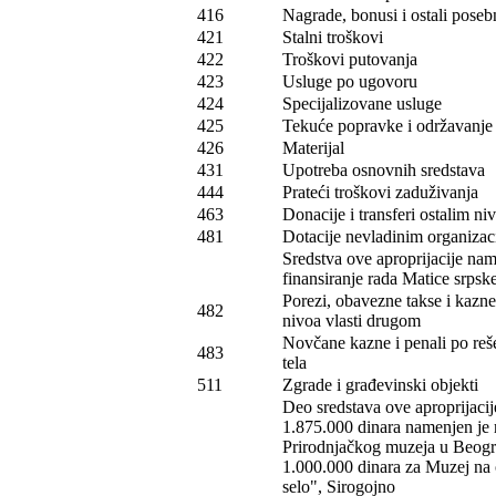
416
Nagrade, bonusi i ostali poseb
421
Stalni troškovi
422
Troškovi putovanja
423
Usluge po ugovoru
424
Specijalizovane usluge
425
Tekuće popravke i održavanje (
426
Materijal
431
Upotreba osnovnih sredstava
444
Prateći troškovi zaduživanja
463
Donacije i transferi ostalim ni
481
Dotacije nevladinim organizac
Sredstva ove aproprijacije na
finansiranje rada Matice srpsk
Porezi, obavezne takse i kazn
482
nivoa vlasti drugom
Novčane kazne i penali po reš
483
tela
511
Zgrade i građevinski objekti
Deo sredstava ove aproprijacij
1.875.000 dinara namenjen je 
Prirodnjačkog muzeja u Beogr
1.000.000 dinara za Muzej na
selo", Sirogojno