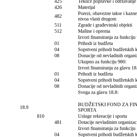
425
Tekuće popravke i održavanje (
426
Materijal
Porezi, obavezne takse i kazn
482
nivoa vlasti drugom
511
Zgrade i građevinski objekti
512
Mašine i oprema
Izvori finansiranja za funkciju
01
Prihodi iz budžeta
04
Sopstveni prihodi budžetskih 
08
Donacije od nevladinih organiz
Ukupno za funkciju 980:
Izvori finansiranja za glavu 18
01
Prihodi iz budžeta
04
Sopstveni prihodi budžetskih 
08
Donacije od nevladinih organiz
Svega za glavu 18.8:
BUDŽETSKI FOND ZA FI
18.9
SPORTA
810
Usluge rekreacije i sporta
481
Dotacije nevladinim organizac
Izvori finansiranja za funkciju
04
Sopstveni prihodi budžetskih 