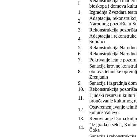
Rekonstrukcija i moderni
I
bioskopa i domova kultu
1.
Izgradnja Zvezdara teatr
Adaptacija, rekonstrukci
2.
Narodnog pozorišta u Su
3.
Rekonstrukcija pozoriš
Adaptacija i rekonstrukc
4.
Subotici
5.
Rekonstrukcija Narodnog
6.
Rekonstrukcija Narodnog
7.
Pokrivanje letnje pozorn
Sanacija krovne konstrukc
8.
obnova tehničke opremlj
Zrenjanin
9.
Sanacija i izgradnja dom
10.
Rekonstrukcija pozorišta
Ljudski resursi u kulturi
11.
proučavanje kulturnog r
Osavremenjavanje tehni
12.
kulture Valjevo
13.
Renoviranje Doma kultu
"Iz grada u selo", Kultu
14.
Čoka
Sanacija i rekonstrukcij