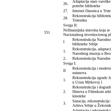
Adaptacija stare varoške
26.
potrebe biblioteke
27.
Internet čitaonica u Trst
Rekonstrukcija bibliotek
28.
Trsteniku
Svega II:
Nefinansijska imovina koja se 
551
Nacionalnog investiocionog p
Rekonstrukcija Narodno
I
biblioteke Srbije
Rekonstrukcija, adaptaci
1.
Narodnog muzeja u Beo
2.
Rekonstrukcija Narodne 
Svega I:
Rekonstrukcija i moderni
II
ustanova
Rekonstrukcija zgrade J
1.
u Uzun Mirkovoj 1
Rekonstrukcija i dograd
2.
filmova u Filmskom arh
kinoteke
Sanacija, rekonstrukcija 
3.
Arhiva Srbije u Železni
Adaptacija i rekonstruk