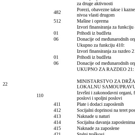
za druge aktivnosti
Porezi, obavezne takse i kazn
482
nivoa vlasti drugom
512
Mašine i oprema
Izvori finansiranja za funkciju
01
Prihodi iz budžeta
06
Donacije od međunarodnih org
Ukupno za funkciju 410:
Izvori finansiranja za razdeo 2
01
Prihodi iz budžeta
06
Donacije od međunarodnih org
UKUPNO ZA RAZDEO 21:
MINISTARSTVO ZA DRŽA
22
LOKALNU SAMOUPRAV
Izvršni i zakonodavni organi, fi
110
poslovi i spoljni poslovi
411
Plate i dodaci zaposlenih
412
Socijalni doprinosi na teret p
413
Naknade u naturi
414
Socijalna davanja zaposlenima
415
Naknade za zaposlene
421
Stalni troškovi