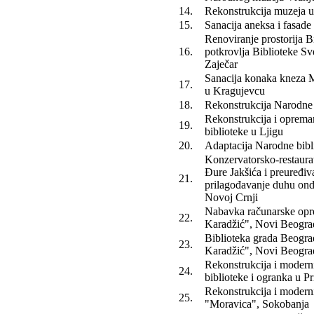
14.
Rekonstrukcija muzeja u
15.
Sanacija aneksa i fasade 
Renoviranje prostorija Bi
16.
potkrovlja Biblioteke S
Zaječar
Sanacija konaka kneza M
17.
u Kragujevcu
18.
Rekonstrukcija Narodne 
Rekonstrukcija i opreman
19.
biblioteke u Ljigu
20.
Adaptacija Narodne bibl
Konzervatorsko-restaurat
Đure Jakšića i preuređiva
21.
prilagođavanje duhu on
Novoj Crnji
Nabavka računarske opr
22.
Karadžić", Novi Beogra
Biblioteka grada Beogra
23.
Karadžić", Novi Beogra
Rekonstrukcija i modern
24.
biblioteke i ogranka u Pr
Rekonstrukcija i modern
25.
"Moravica", Sokobanja