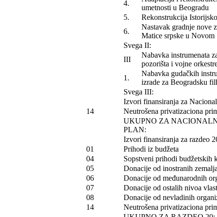
4.
umetnosti u Beogradu
5.
Rekonstrukcija Istorijsk
Nastavak gradnje nove z
6.
Matice srpske u Novom
Svega II:
Nabavka instrumenata za
III
pozorišta i vojne orkestr
Nabavka gudačkih instr
1.
izrade za Beogradsku fi
Svega III:
Izvori finansiranja za Nacional
14
Neutrošena privatizaciona prim
UKUPNO ZA NACIONALNI
PLAN:
Izvori finansiranja za razdeo 2
01
Prihodi iz budžeta
04
Sopstveni prihodi budžetskih 
05
Donacije od inostranih zemalj
06
Donacije od međunarodnih org
07
Donacije od ostalih nivoa vlast
08
Donacije od nevladinih organiz
14
Neutrošena privatizaciona prim
UKUPNO ZA RAZDEO 20: