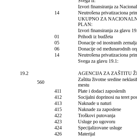
Svega II:
Izvori finansiranja za Nacional
14
Neutrošena privatizaciona prim
UKUPNO ZA NACIONALNI
PLAN:
Izvori finansiranja za glavu 19
01
Prihodi iz budžeta
05
Donacije od inostranih zemalj
06
Donacije od međunarodnih org
14
Neutrošena privatizaciona prim
Svega za glavu 19.1:
19.2
AGENCIJA ZA ZAŠTITU 
Zaštita životne sredine nekla
560
mestu
411
Plate i dodaci zaposlenih
412
Socijalni doprinosi na teret p
413
Naknade u naturi
415
Naknade za zaposlene
422
Troškovi putovanja
423
Usluge po ugovoru
424
Specijalizovane usluge
426
Materijal