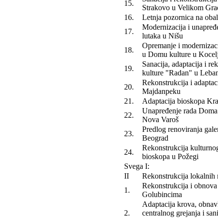
15.
Strakovo u Velikom Gra
16.
Letnja pozornica na obal
Modernizacija i unapređe
17.
lutaka u Nišu
Opremanje i modernizaci
18.
u Domu kulture u Kocel
Sanacija, adaptacija i r
19.
kulture "Radan" u Leba
Rekonstrukcija i adaptaci
20.
Majdanpeku
21.
Adaptacija bioskopa Kra
Unapređenje rada Doma 
22.
Nova Varoš
Predlog renoviranja ga
23.
Beograd
Rekonstrukcija kulturnog
24.
bioskopa u Požegi
Svega I:
II
Rekonstrukcija lokalnih 
Rekonstrukcija i obnova
1.
Golubincima
Adaptacija krova, obnavl
2.
centralnog grejanja i sa