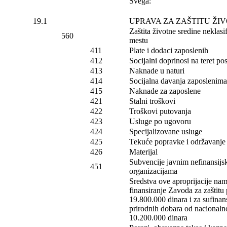
Svega:
19.1
UPRAVA ZA ZAŠTITU ŽI
Zaštita životne sredine nekla
560
mestu
411
Plate i dodaci zaposlenih
412
Socijalni doprinosi na teret p
413
Naknade u naturi
414
Socijalna davanja zaposlenima
415
Naknade za zaposlene
421
Stalni troškovi
422
Troškovi putovanja
423
Usluge po ugovoru
424
Specijalizovane usluge
425
Tekuće popravke i održavanje (
426
Materijal
Subvencije javnim nefinansijs
451
organizacijama
Sredstva ove aproprijacije na
finansiranje Zavoda za zaštitu
19.800.000 dinara i za sufinans
prirodnih dobara od nacionaln
10.200.000 dinara