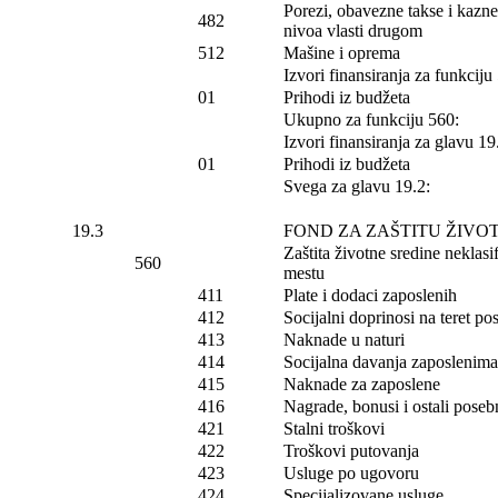
Porezi, obavezne takse i kazn
482
nivoa vlasti drugom
512
Mašine i oprema
Izvori finansiranja za funkciju
01
Prihodi iz budžeta
Ukupno za funkciju 560:
Izvori finansiranja za glavu 19
01
Prihodi iz budžeta
Svega za glavu 19.2:
19.3
FOND ZA ZAŠTITU ŽIVO
Zaštita životne sredine nekla
560
mestu
411
Plate i dodaci zaposlenih
412
Socijalni doprinosi na teret p
413
Naknade u naturi
414
Socijalna davanja zaposlenima
415
Naknade za zaposlene
416
Nagrade, bonusi i ostali poseb
421
Stalni troškovi
422
Troškovi putovanja
423
Usluge po ugovoru
424
Specijalizovane usluge