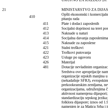
21
MINISTARSTVO ZA DIJA
Opšti ekonomski i komercijalni
410
pitanju rada
411
Plate i dodaci zaposlenih
412
Socijalni doprinosi na teret p
413
Naknade u naturi
414
Socijalna davanja zaposlenima
415
Naknade za zaposlene
421
Stalni troškovi
422
Troškovi putovanja
423
Usluge po ugovoru
426
Materijal
481
Dotacije nevladinim organizac
Sredstva ove aproprijacije na
organizacije srpskih manjina 
(nekadašnje SFRJ), evropskim
prekookeanskim zemljama, ne
organizacijama, udruženjima čij
aktivnost namenjena dijaspori
standardizaciju srpskog jezika
folklora dijaspore; iznos od 1
namenjen je za Maticu Srba i is