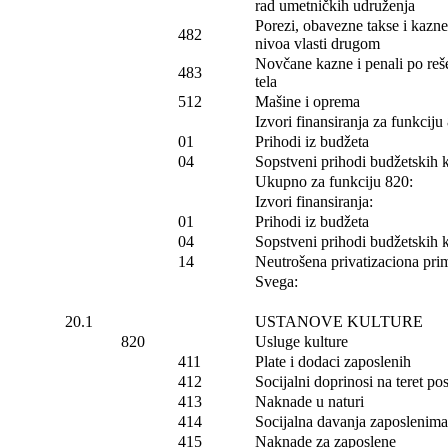
rad umetničkih udruženja
Porezi, obavezne takse i kazn
482
nivoa vlasti drugom
Novčane kazne i penali po reš
483
tela
512
Mašine i oprema
Izvori finansiranja za funkciju
01
Prihodi iz budžeta
04
Sopstveni prihodi budžetskih 
Ukupno za funkciju 820:
Izvori finansiranja:
01
Prihodi iz budžeta
04
Sopstveni prihodi budžetskih 
14
Neutrošena privatizaciona prim
Svega:
20.1
USTANOVE KULTURE
820
Usluge kulture
411
Plate i dodaci zaposlenih
412
Socijalni doprinosi na teret p
413
Naknade u naturi
414
Socijalna davanja zaposlenima
415
Naknade za zaposlene