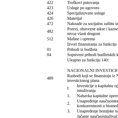
422
Troškovi putovanja
423
Usluge po ugovoru
424
Specijalizovane usluge
426
Materijal
472
Naknade za socijalnu zaštitu i
Porezi, obavezne takse i kazn
482
nivoa vlasti drugom
512
Mašine i oprema
Izvori finansiranja za funkciju
01
Prihodi iz budžeta
04
Sopstveni prihodi budžetskih 
Ukupno za funkciju 140:
NACIONALNI INVESTICI
Rashodi koji se finansiraju iz
489
investicionog plana
Investicije u kapitalnu 
I
istraživanja
1.
Nabavka kapitalne opreme
Unapređenje naučnoistraž
2.
konkurentnosti u biome
3.
Unapređenje hemijske na
Jačanje naučnoistraživač