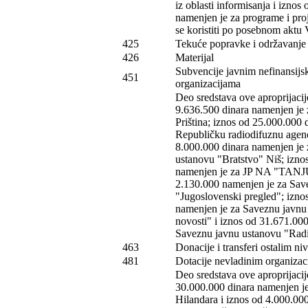
iz oblasti informisanja i iznos
namenjen je za programe i proje
se koristiti po posebnom aktu
425
Tekuće popravke i održavanje (
426
Materijal
Subvencije javnim nefinansijs
451
organizacijama
Deo sredstava ove aproprijacij
9.636.500 dinara namenjen je
Priština; iznos od 25.000.000 
Republičku radiodifuznu agenc
8.000.000 dinara namenjen je
ustanovu "Bratstvo" Niš; izno
namenjen je za JP NA "TANJ
2.130.000 namenjen je za Sav
"Jugoslovenski pregled"; izno
namenjen je za Saveznu javnu
novosti" i iznos od 31.671.00
Saveznu javnu ustanovu "Radi
463
Donacije i transferi ostalim ni
481
Dotacije nevladinim organizac
Deo sredstava ove aproprijacij
30.000.000 dinara namenjen je
Hilandara i iznos od 4.000.00