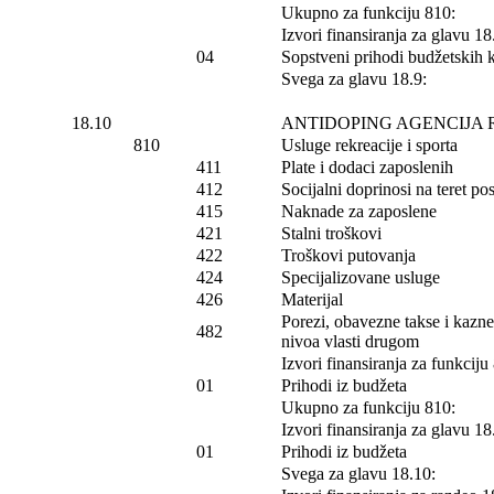
Ukupno za funkciju 810:
Izvori finansiranja za glavu 18
04
Sopstveni prihodi budžetskih 
Svega za glavu 18.9:
18.10
ANTIDOPING AGENCIJA 
810
Usluge rekreacije i sporta
411
Plate i dodaci zaposlenih
412
Socijalni doprinosi na teret p
415
Naknade za zaposlene
421
Stalni troškovi
422
Troškovi putovanja
424
Specijalizovane usluge
426
Materijal
Porezi, obavezne takse i kazn
482
nivoa vlasti drugom
Izvori finansiranja za funkciju
01
Prihodi iz budžeta
Ukupno za funkciju 810:
Izvori finansiranja za glavu 18
01
Prihodi iz budžeta
Svega za glavu 18.10: