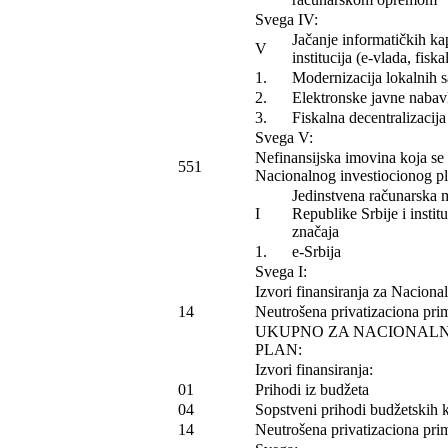
Svega IV:
Jačanje informatičkih ka
V
institucija (e-vlada, fisk
1.
Modernizacija lokalnih 
2.
Elektronske javne naba
3.
Fiskalna decentralizacija
Svega V:
Nefinansijska imovina koja se 
551
Nacionalnog investiocionog p
Jedinstvena računarska 
I
Republike Srbije i insti
značaja
1.
e-Srbija
Svega I:
Izvori finansiranja za Nacional
14
Neutrošena privatizaciona prim
UKUPNO ZA NACIONALNI
PLAN:
Izvori finansiranja:
01
Prihodi iz budžeta
04
Sopstveni prihodi budžetskih 
14
Neutrošena privatizaciona prim