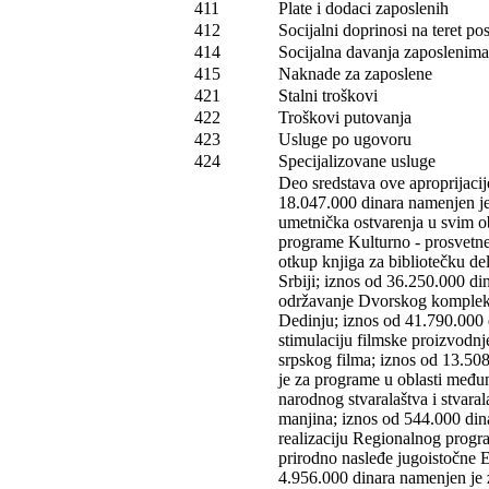
411
Plate i dodaci zaposlenih
412
Socijalni doprinosi na teret p
414
Socijalna davanja zaposlenima
415
Naknade za zaposlene
421
Stalni troškovi
422
Troškovi putovanja
423
Usluge po ugovoru
424
Specijalizovane usluge
Deo sredstava ove aproprijacij
18.047.000 dinara namenjen j
umetnička ostvarenja u svim o
programe Kulturno - prosvetne 
otkup knjiga za bibliotečku de
Srbiji; iznos od 36.250.000 di
održavanje Dvorskog komplek
Dedinju; iznos od 41.790.000 
stimulaciju filmske proizvodnj
srpskog filma; iznos od 13.50
je za programe u oblasti među
narodnog stvaralaštva i stvara
manjina; iznos od 544.000 din
realizaciju Regionalnog progr
prirodno nasleđe jugoistočne 
4.956.000 dinara namenjen je 