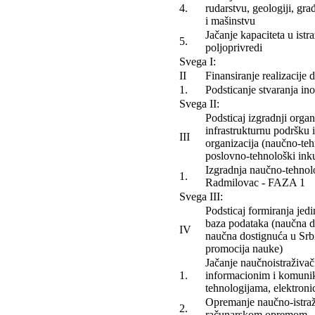
4.
rudarstvu, geologiji, gra
i mašinstvu
Jačanje kapaciteta u istr
5.
poljoprivredi
Svega I:
II
Finansiranje realizacije 
1.
Podsticanje stvaranja ino
Svega II:
Podsticaj izgradnji organ
infrastrukturnu podršku 
III
organizacija (naučno-teh
poslovno-tehnološki inku
Izgradnja naučno-tehnol
1.
Radmilovac - FAZA 1
Svega III:
Podsticaj formiranja jed
baza podataka (naučna d
IV
naučna dostignuća u Srbij
promocija nauke)
Jačanje naučnoistraživač
1.
informacionim i komuni
tehnologijama, elektronic
Opremanje naučno-istraž
2.
računarskom opremom