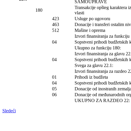
SAMOUPRAVE
Transakcije opšteg karaktera i
180
vlasti
423
Usluge po ugovoru
463
Donacije i transferi ostalim ni
512
Mašine i oprema
Izvori finansiranja za funkciju
04
Sopstveni prihodi budžetskih 
Ukupno za funkciju 180:
Izvori finansiranja za glavu 22
04
Sopstveni prihodi budžetskih 
Svega za glavu 22.1:
Izvori finansiranja za razdeo 2
01
Prihodi iz budžeta
04
Sopstveni prihodi budžetskih 
05
Donacije od inostranih zemalj
06
Donacije od međunarodnih org
UKUPNO ZA RAZDEO 22:
Sledeći