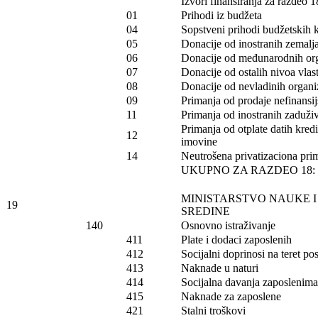
Izvori finansiranja za razdeo 1
01
Prihodi iz budžeta
04
Sopstveni prihodi budžetskih 
05
Donacije od inostranih zemalj
06
Donacije od međunarodnih org
07
Donacije od ostalih nivoa vlast
08
Donacije od nevladinih organiz
09
Primanja od prodaje nefinansi
11
Primanja od inostranih zaduži
Primanja od otplate datih kredi
12
imovine
14
Neutrošena privatizaciona prim
UKUPNO ZA RAZDEO 18:
MINISTARSTVO NAUKE I
19
SREDINE
140
Osnovno istraživanje
411
Plate i dodaci zaposlenih
412
Socijalni doprinosi na teret p
413
Naknade u naturi
414
Socijalna davanja zaposlenima
415
Naknade za zaposlene
421
Stalni troškovi