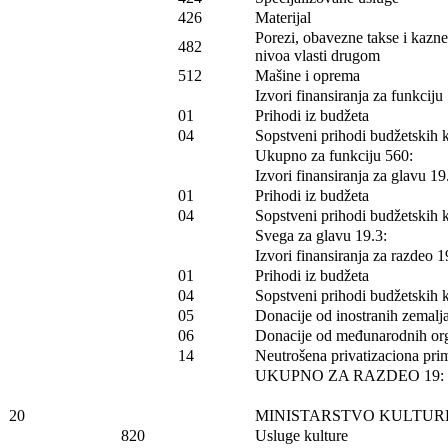
426
Materijal
Porezi, obavezne takse i kazn
482
nivoa vlasti drugom
512
Mašine i oprema
Izvori finansiranja za funkciju
01
Prihodi iz budžeta
04
Sopstveni prihodi budžetskih 
Ukupno za funkciju 560:
Izvori finansiranja za glavu 19
01
Prihodi iz budžeta
04
Sopstveni prihodi budžetskih 
Svega za glavu 19.3:
Izvori finansiranja za razdeo 1
01
Prihodi iz budžeta
04
Sopstveni prihodi budžetskih 
05
Donacije od inostranih zemalj
06
Donacije od međunarodnih org
14
Neutrošena privatizaciona prim
UKUPNO ZA RAZDEO 19:
20
MINISTARSTVO KULTUR
820
Usluge kulture