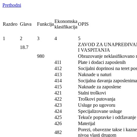
Prethodni
Ekonomska
Razdeo
Glava
Funkcija
OPIS
klasifikacija
1
2
3
4
5
ZAVOD ZA UNAPREĐIVA
18.7
I VASPITANJA
980
Obrazovanje neklasifikovano
411
Plate i dodaci zaposlenih
412
Socijalni doprinosi na teret p
413
Naknade u naturi
414
Socijalna davanja zaposlenima
415
Naknade za zaposlene
421
Stalni troškovi
422
Troškovi putovanja
423
Usluge po ugovoru
424
Specijalizovane usluge
425
Tekuće popravke i održavanje (
426
Materijal
Porezi, obavezne takse i kazn
482
nivoa vlasti drugom