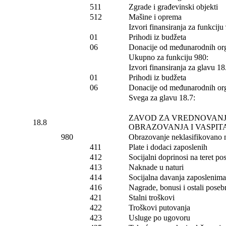
511
Zgrade i građevinski objekti
512
Mašine i oprema
Izvori finansiranja za funkciju
01
Prihodi iz budžeta
06
Donacije od međunarodnih org
Ukupno za funkciju 980:
Izvori finansiranja za glavu 18
01
Prihodi iz budžeta
06
Donacije od međunarodnih org
Svega za glavu 18.7:
ZAVOD ZA VREDNOVANJ
18.8
OBRAZOVANJA I VASPIT
980
Obrazovanje neklasifikovano
411
Plate i dodaci zaposlenih
412
Socijalni doprinosi na teret p
413
Naknade u naturi
414
Socijalna davanja zaposlenima
416
Nagrade, bonusi i ostali poseb
421
Stalni troškovi
422
Troškovi putovanja
423
Usluge po ugovoru