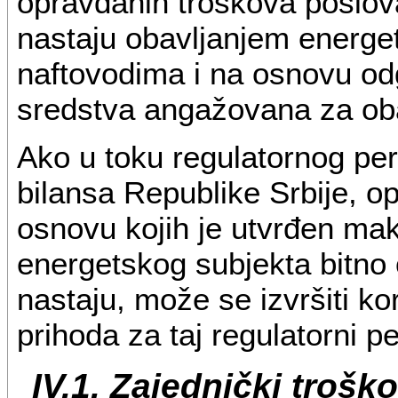
opravdanih troškova poslov
nastaju obavljanjem energet
naftovodima i na osnovu od
sredstva angažovana za obav
Ako u toku regulatornog pe
bilansa Republike Srbije, o
osnovu kojih je utvrđen ma
energetskog subjekta bitno 
nastaju, može se izvršiti 
prihoda za taj regulatorni pe
IV.1. Zajednički troško