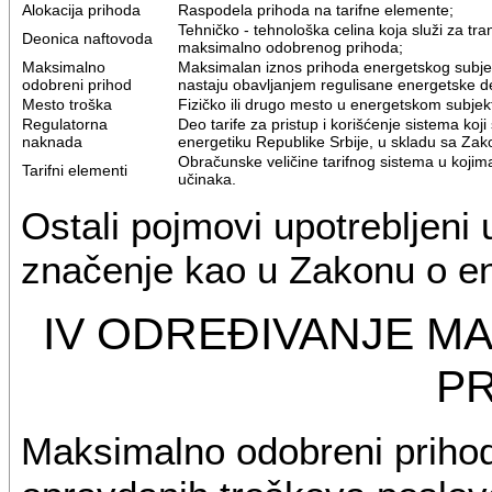
Alokacija prihoda
Raspodela prihoda na tarifne elemente;
Tehničko - tehnološka celina koja služi za tr
Deonica naftovoda
maksimalno odobrenog prihoda;
Maksimalno
Maksimalan iznos prihoda energetskog subjek
odobreni prihod
nastaju obavljanjem regulisane energetske de
Mesto troška
Fizičko ili drugo mesto u energetskom subjek
Regulatorna
Deo tarife za pristup i korišćenje sistema koj
naknada
energetiku Republike Srbije, u skladu sa Za
Obračunske veličine tarifnog sistema u kojima
Tarifni elementi
učinaka.
Ostali pojmovi upotrebljeni 
značenje kao u Zakonu o en
IV ODREĐIVANJE 
P
Maksimalno odobreni priho