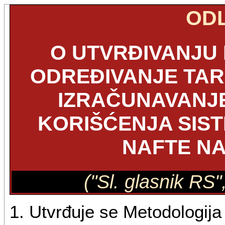
OD
O UTVRĐIVANJU
ODREĐIVANJE TAR
IZRAČUNAVANJE
KORIŠĆENJA SIS
NAFTE N
("Sl. glasnik RS"
1. Utvrđuje se Metodologija