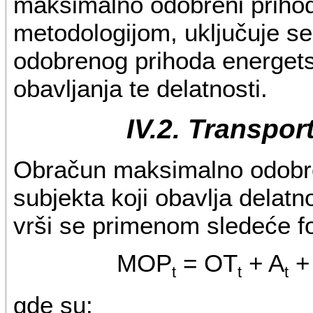
maksimalno odobreni priho
metodologijom, uključuje s
odobrenog prihoda energet
obavljanja te delatnosti.
IV.2. Transpor
Obračun maksimalno odobr
subjekta koji obavlja delatn
vrši se primenom sledeće f
MOP
= OT
+ A
+
t
t
t
gde su: