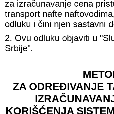
za izračunavanje cena prist
transport nafte naftovodima
odluku i čini njen sastavni 
2. Ovu odluku objaviti u "
Srbije".
METO
ZA ODREĐIVANJE T
IZRAČUNAVANJ
KORIŠĆENJA SISTE