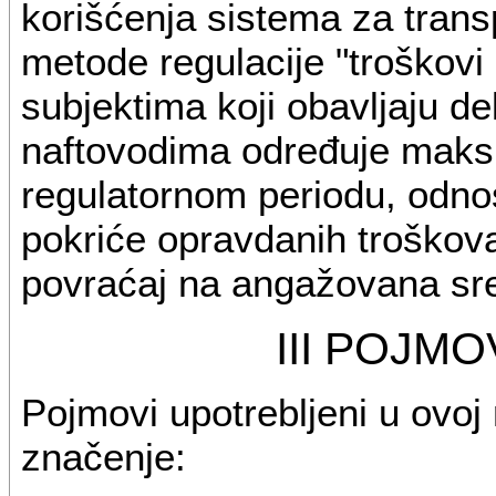
korišćenja sistema za tran
metode regulacije "troškovi
subjektima koji obavljaju de
naftovodima određuje maksi
regulatornom periodu, odn
pokriće opravdanih troškova
povraćaj na angažovana sr
III POJMO
Pojmovi upotrebljeni u ovoj
značenje: