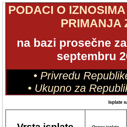
PODACI O IZNOSIMA
PRIMANJA 
na bazi prosečne z
septembru 2
• Privredu Republik
• Ukupno za Republik
Isplate 
Vrsta isplate
Osnov isplate