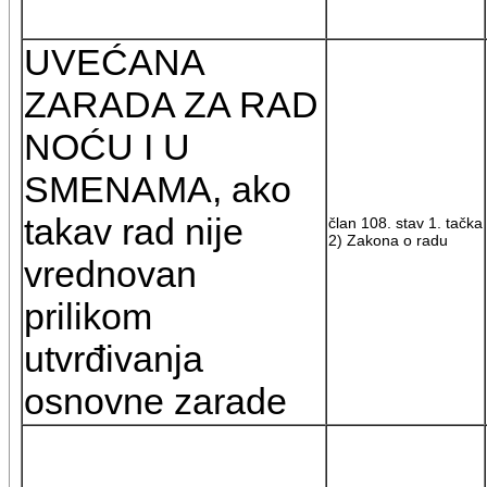
UVEĆANA
ZARADA ZA RAD
NOĆU I U
SMENAMA, ako
takav rad nije
član 108. stav 1. tačka
2) Zakona o radu
vrednovan
prilikom
utvrđivanja
osnovne zarade