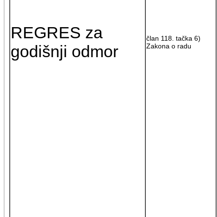
REGRES za
član 118. tačka 6)
godišnji odmor
Zakona o radu