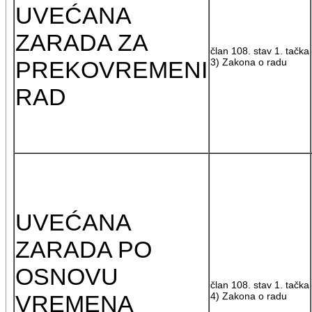
UVEĆANA
ZARADA ZA
član 108. stav 1. tačka
PREKOVREMENI
3) Zakona o radu
RAD
UVEĆANA
ZARADA PO
OSNOVU
član 108. stav 1. tačka
VREMENA
4) Zakona o radu