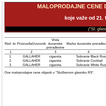
MALOPRODAJNE CENE 
koje važe od 21.
("Sl. gla
Vrsta
Red. br.
Proizvođač/uvoznik
duvanske
Marka duvanske prerađev
prerađevine
1
2
3
4
1.
GALLAHER
cigareta
Sobranie Black Russ
2.
GALLAHER
cigareta
Sobranie Cocktail
3.
GALLAHER
cigareta
Sobranie White Russ
Ove maloprodajne cene objaviti u "Službenom glasniku RS".