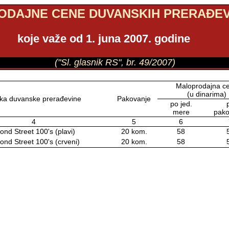
DAJNE CENE DUVANSKIH PRERAĐEV
koje važe od 1. juna 2007. godine
("Sl. glasnik RS", br. 49/2007)
Maloprodajna c
(u dinarima)
ka duvanske prerađevine
Pakovanje
po jed.
mere
pako
4
5
6
ond Street 100's (plavi)
20 kom.
58
ond Street 100's (crveni)
20 kom.
58