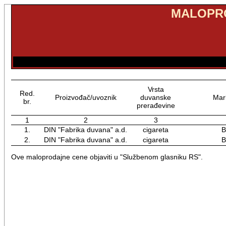
MALOPRO
Vrsta
Red.
Proizvođač/uvoznik
duvanske
Mar
br.
prerađevine
1
2
3
1.
DIN "Fabrika duvana" a.d.
cigareta
B
2.
DIN "Fabrika duvana" a.d.
cigareta
B
Ove maloprodajne cene objaviti u "Službenom glasniku RS".