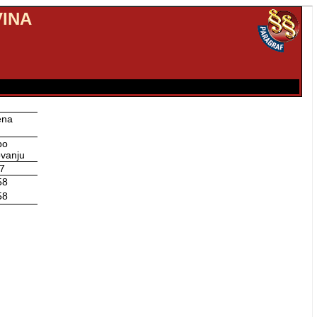
INA
ena
po
vanju
7
58
58