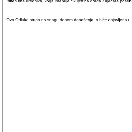
Bilten ima urednika, koga imenuje Skupština grada Zaječara pose
Ova Odluka stupa na snagu danom donošenja, a biće objavljena u 