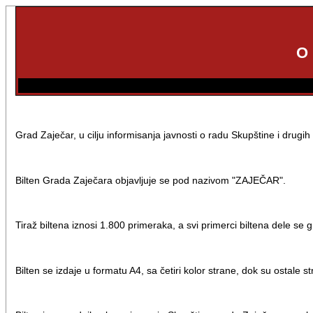
O
Grad Zaječar, u cilju informisanja javnosti o radu Skupštine i drug
Bilten Grada Zaječara objavljuje se pod nazivom "ZAJEČAR".
Tiraž biltena iznosi 1.800 primeraka, a svi primerci biltena dele s
Bilten se izdaje u formatu A4, sa četiri kolor strane, dok su ostale str