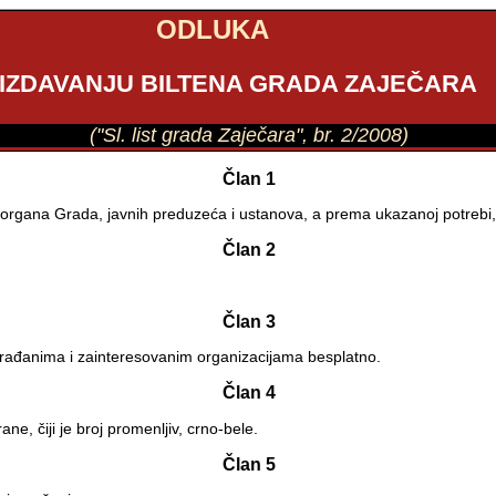
ODLUKA
 IZDAVANJU BILTENA GRADA ZAJEČARA
("Sl. list grada Zaječara", br. 2/2008)
Član 1
ih organa Grada, javnih preduzeća i ustanova, a prema ukazanoj potrebi,
Član 2
Član 3
e građanima i zainteresovanim organizacijama besplatno.
Član 4
ane, čiji je broj promenljiv, crno-bele.
Član 5