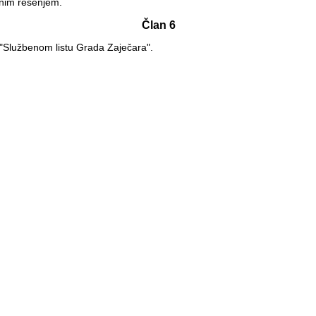
bnim rešenjem.
Član 6
"Službenom listu Grada Zaječara".