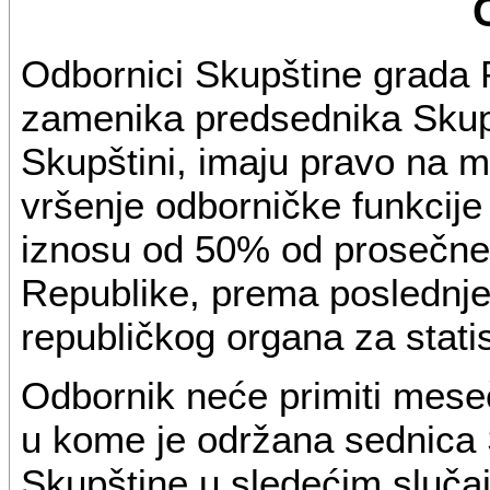
Odbornici Skupštine grada 
zamenika predsednika Skup
Skupštini, imaju pravo na
vršenje odborničke funkcije
iznosu od 50% od prosečne 
Republike, prema poslednj
republičkog organa za statis
Odbornik neće primiti mes
u kome je održana sednica 
Skupštine u sledećim sluča