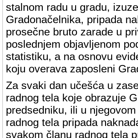
stalnom radu u gradu, izuz
Gradonačelnika, pripada na
prosečne bruto zarade u pr
poslednjem objavljenom pod
statistiku, a na osnovu evid
koju overava zaposleni Gr
Za svaki dan učešća u zase
radnog tela koje obrazuje 
predsedniku, ili u njegovo
radnog tela pripada naknad
svakom članu radnog tela p