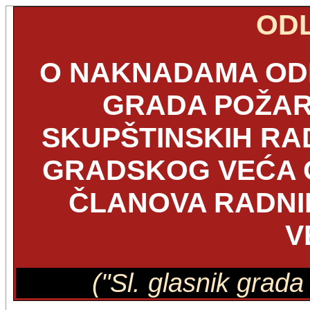
OD
O NAKNADAMA OD
GRADA POŽAR
SKUPŠTINSKIH RA
GRADSKOG VEĆA 
ČLANOVA RADNI
V
("Sl. glasnik grad