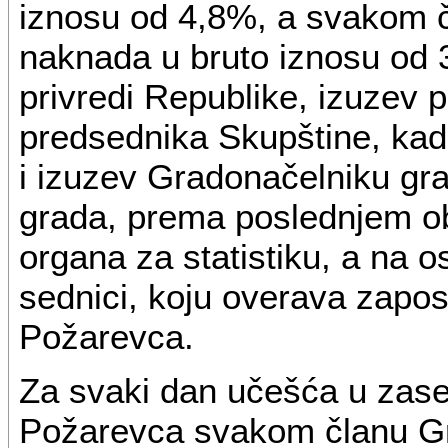
iznosu od 4,8%, a svakom č
naknada u bruto iznosu od 
privredi Republike, izuzev 
predsednika Skupštine, kad
i izuzev Gradonačelniku gr
grada, prema poslednjem o
organa za statistiku, a na 
sednici, koju overava zapo
Požarevca.
Za svaki dan učešća u zas
Požarevca svakom članu Gra