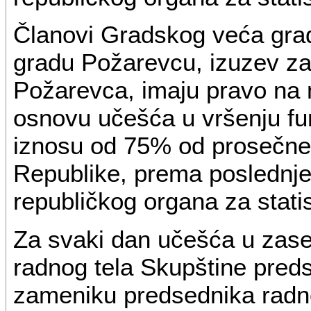
Članovi Gradskog veća grad
gradu Požarevcu, izuzev z
Požarevca, imaju pravo na
osnovu učešća u vršenju fu
iznosu od 75% od prosečne 
Republike, prema poslednj
republičkog organa za statis
Za svaki dan učešća u zase
radnog tela Skupštine pred
zameniku predsednika radno