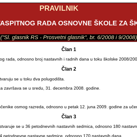
PRAVILNIK
SPITNOG RADA OSNOVNE ŠKOLE ZA ŠKO
("Sl. glasnik RS - Prosvetni glasnik", br. 6/2008 i 9/2008
Član 1
g rada, odnosno broj nastavnih i radnih dana u toku školske 2008/2009.
Član 2
tvaruju se u toku dva polugodišta.
, a završava se u sredu, 31. decembra 2008. godine.
 učenike osmog razreda, odnosno u petak 12. juna 2009. godine za uč
Član 3
stvaruje se u 36 petodnevnih nastavnih sedmica, odnosno 180 nastavn
 34 petodnevne nastavne sedmice, odnosno 170 nastavnih dana.