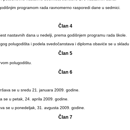
a godišnjim programom rada ravnomerno rasporedi dane u sedmici.
Član 4
šest nastavnih dana u nedelji, prema godišnjem programu rada škole.
ugog polugodišta i podela svedočanstava i diploma obaviće se u sklad
Član 5
rvom polugodištu.
Član 6
vršava se u sredu 21. januara 2009. godine.
a se u petak, 24. aprila 2009. godine.
šava se u ponedeljak, 31. avgusta 2009. godine.
Član 7