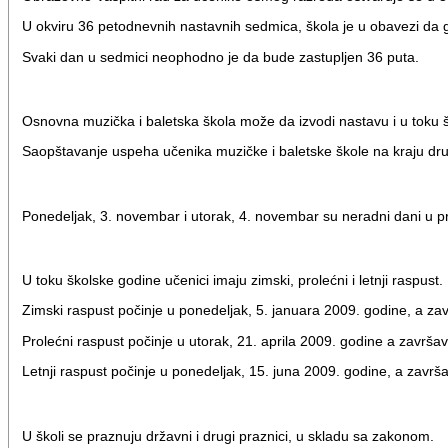
U okviru 36 petodnevnih nastavnih sedmica, škola je u obavezi d
Svaki dan u sedmici neophodno je da bude zastupljen 36 puta.
Osnovna muzička i baletska škola može da izvodi nastavu i u toku 
Saopštavanje uspeha učenika muzičke i baletske škole na kraju dr
Ponedeljak, 3. novembar i utorak, 4. novembar su neradni dani u p
U toku školske godine učenici imaju zimski, prolećni i letnji raspust.
Zimski raspust počinje u ponedeljak, 5. januara 2009. godine, a za
Prolećni raspust počinje u utorak, 21. aprila 2009. godine a završav
Letnji raspust počinje u ponedeljak, 15. juna 2009. godine, a zavr
U školi se praznuju državni i drugi praznici, u skladu sa zakonom.