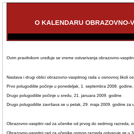
O KALENDARU OBRAZOVNO-VA
Ovim pravilnikom uređuje se vreme ostvarivanja obrazovno-vaspitno
Nastava i drugi oblici obrazovno-vaspitnog rada u osnovnoj školi os
Prvo polugodište počinje u ponedeljak, 1. septembra 2008. godine
Drugo polugodište počinje u sredu, 21. januara 2009. godine.
Drugo polugodište završava se u petak, 29. maja 2009. godine za
Obrazovno-vaspitni rad za učenike od prvog do sedmog razreda, o
Obrazovno-vaspitni rad za učenike osmog razreda ostvaruje se u