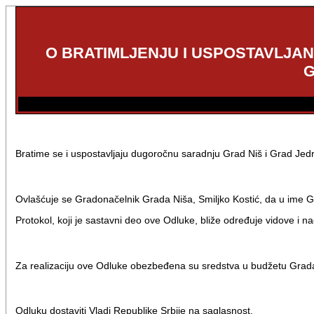
O BRATIMLJENJU I USPOSTAVLJAN
G
Bratime se i uspostavljaju dugoročnu saradnju Grad Niš i Grad Jed
Ovlašćuje se Gradonačelnik Grada Niša, Smiljko Kostić, da u ime G
Protokol, koji je sastavni deo ove Odluke, bliže određuje vidove i 
Za realizaciju ove Odluke obezbeđena su sredstva u budžetu Grad
Odluku dostaviti Vladi Republike Srbije na saglasnost.