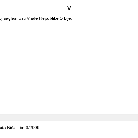
V
j saglasnosti Vlade Republike Srbije.
rada Niša", br. 3/2009.