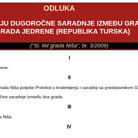
ODLUKA
JU DUGOROČNE SARADNJE IZMEĐU GRADA
RADA JEDRENE (REPUBLIKA TURSKA)
("Sl. list grada Niša", br. 3/2009)
I
rene.
II
rada Niša potpiše Protokol o bratimljenju i saradnji sa predstavnikom 
načine saradnje između dva grada.
III
a Niša.
IV