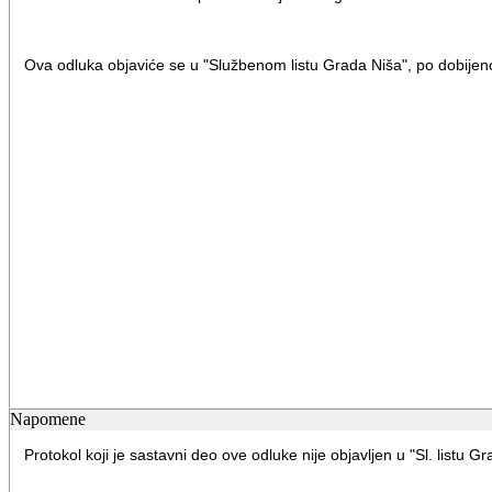
Ova odluka objaviće se u "Službenom listu Grada Niša", po dobijeno
Napomene
Protokol koji je sastavni deo ove odluke nije objavljen u "Sl. listu G