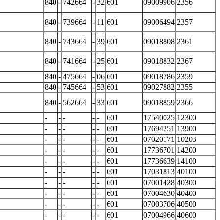
840
-
742664
-
32
601
09009906
2356
840
-
739664
-
11
601
09006494
2357
840
-
743664
-
39
601
09018808
2361
840
-
741664
-
25
601
09018832
2367
840
-
475664
-
06
601
09018786
2359
840
-
745664
-
53
601
09027882
2355
840
-
562664
-
33
601
09018859
2366
-
-
-
-
-
601
17540025
12300
-
-
-
-
-
601
17694251
13900
-
-
-
-
-
601
07020171
10203
-
-
-
-
-
601
17736701
14200
-
-
-
-
-
601
17736639
14100
-
-
-
-
-
601
17031813
40100
-
-
-
-
-
601
07001428
40300
-
-
-
-
-
601
07004630
40400
-
-
-
-
-
601
07003706
40500
-
-
-
-
-
601
07004966
40600