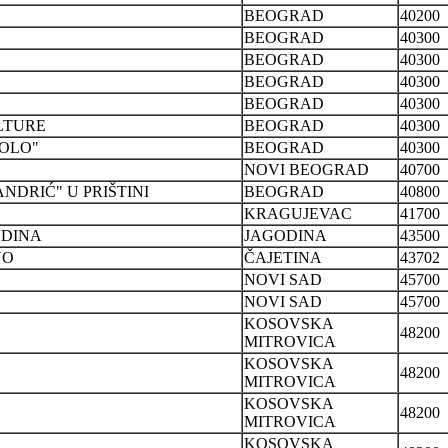
BEOGRAD
40200
BEOGRAD
40300
BEOGRAD
40300
BEOGRAD
40300
BEOGRAD
40300
LTURE
BEOGRAD
40300
KOLO"
BEOGRAD
40300
NOVI BEOGRAD
40700
NDRIĆ" U PRIŠTINI
BEOGRAD
40800
KRAGUJEVAC
41700
ODINA
JAGODINA
43500
NO
ČAJETINA
43702
NOVI SAD
45700
NOVI SAD
45700
KOSOVSKA
48200
MITROVICA
KOSOVSKA
48200
MITROVICA
KOSOVSKA
48200
MITROVICA
KOSOVSKA