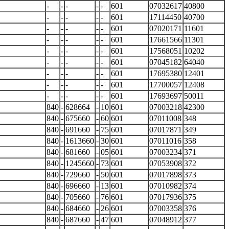
-
-
-
-
-
601
07032617
40800
-
-
-
-
-
601
17114450
40700
-
-
-
-
-
601
07020171
11601
-
-
-
-
-
601
17661566
11301
-
-
-
-
-
601
17568051
10202
-
-
-
-
-
601
07045182
64040
-
-
-
-
-
601
17695380
12401
-
-
-
-
-
601
17700057
12408
-
-
-
-
-
601
17693697
50011
840
-
628664
-
10
601
07003218
42300
840
-
675660
-
60
601
07011008
348
840
-
691660
-
75
601
07017871
349
840
-
1613660
-
30
601
07011016
358
840
-
681660
-
05
601
07003234
371
840
-
1245660
-
73
601
07053908
372
840
-
729660
-
50
601
07017898
373
840
-
696660
-
13
601
07010982
374
840
-
705660
-
76
601
07017936
375
840
-
684660
-
26
601
07003358
376
840
-
687660
-
47
601
07048912
377