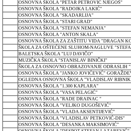
OSNOVNA ŠKOLA "PETAR PETROVIĆ NJEGOŠ"
OSNOVNA ŠKOLA "RADOJKA LAKIĆ"
OSNOVNA ŠKOLA "SKADARLIJA"
OSNOVNA ŠKOLA "STARI GRAD"
OSNOVNA ŠKOLA "STEFAN NEMANJA"
OSNOVNA ŠKOLA "ANTON SKALA"
OSNOVNA ŠKOLA ZA ZAŠTITU VIDA "DRAGAN K
ŠKOLA ZA OŠTEĆENE SLUHOM-NAGLUVE "STEFA
BALETSKA ŠKOLA "LUJ DAVIČO"
MUZIČKA ŠKOLA "STANISLAV BINIČKI"
ŠKOLA ZA OSNOVNO OBRAZOVANJE ODRASLIH "
OSNOVNA ŠKOLA "JANKO JOVIĆEVIĆ" GORAŽDE
OGLEDNA OSNOVNA ŠKOLA "VLADISLAV RIBNIK
OSNOVNA ŠKOLA "1.300 KAPLARA"
OSNOVNA ŠKOLA "VASA PELAGIĆ"
OSNOVNA ŠKOLA "RADE DRAINAC "
OSNOVNA ŠKOLA "VELJKO DUGOŠEVIĆ"
OSNOVNA ŠKOLA "VLADA AKSENTIJEVIĆ"
OSNOVNA ŠKOLA "VLADISLAV PETKOVIĆ-DIS"
OSNOVNA ŠKOLA "DESANKA MAKSIMOVIĆ"
OSNOVNA ŠKOLA "DESPOT STEFAN LAZAREVIĆ"