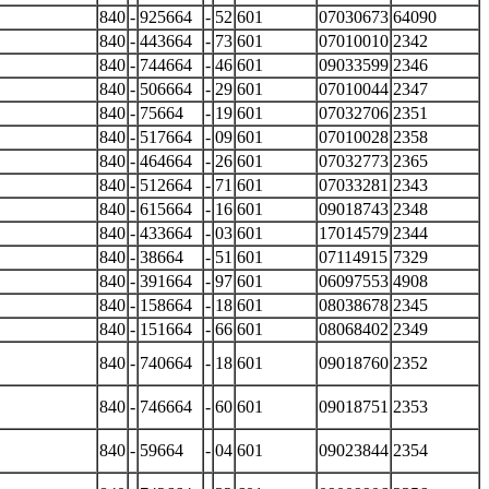
840
-
925664
-
52
601
07030673
64090
840
-
443664
-
73
601
07010010
2342
840
-
744664
-
46
601
09033599
2346
840
-
506664
-
29
601
07010044
2347
840
-
75664
-
19
601
07032706
2351
840
-
517664
-
09
601
07010028
2358
840
-
464664
-
26
601
07032773
2365
840
-
512664
-
71
601
07033281
2343
840
-
615664
-
16
601
09018743
2348
840
-
433664
-
03
601
17014579
2344
840
-
38664
-
51
601
07114915
7329
840
-
391664
-
97
601
06097553
4908
840
-
158664
-
18
601
08038678
2345
840
-
151664
-
66
601
08068402
2349
840
-
740664
-
18
601
09018760
2352
840
-
746664
-
60
601
09018751
2353
840
-
59664
-
04
601
09023844
2354