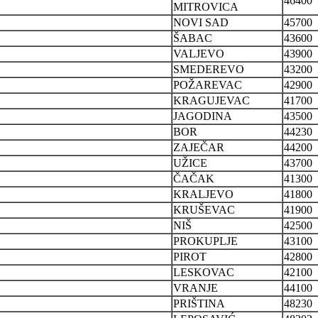
46400
MITROVICA
NOVI SAD
45700
ŠABAC
43600
VALJEVO
43900
SMEDEREVO
43200
POŽAREVAC
42900
KRAGUJEVAC
41700
JAGODINA
43500
BOR
44230
ZAJEČAR
44200
UŽICE
43700
ČAČAK
41300
KRALJEVO
41800
KRUŠEVAC
41900
NIŠ
42500
PROKUPLJE
43100
PIROT
42800
LESKOVAC
42100
VRANJE
44100
PRIŠTINA
48230