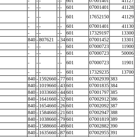
-
-
-
-
-
601
07001401
41127
-
-
-
-
-
601
07001401
41128
-
-
-
-
-
601
17652150
41129
-
-
-
-
-
601
07001401
41130
-
-
-
-
-
601
17329197
13300
840
-
807621
-
34
601
07001452
13301
-
-
-
-
-
601
07000723
11900
-
-
-
-
-
601
07000723
50006
-
-
-
-
-
601
07000723
11901
-
-
-
-
-
601
17329235
13700
840
-
1592660
-
77
601
07002939
383
840
-
1019660
-
43
601
07001835
384
840
-
1033660
-
44
601
07001797
385
840
-
1641660
-
32
601
07002912
386
840
-
1654660
-
26
601
07002092
387
840
-
1584660
-
21
601
07002947
388
840
-
1038660
-
79
601
07001819
389
840
-
1588660
-
49
601
07002882
390
840
-
1635660
-
87
601
07002955
391