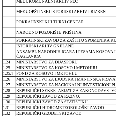
MEĐUKOMUNALNI ARHIV PEĆ
MEĐUOPŠTINSKI ISTORIJSKI ARHIV PRIZREN
POKRAJINSKI KULTURNI CENTAR
NARODNO POZORIŠTE PRIŠTINA
POKRAJINSKI ZAVOD ZA ZAŠTITU SPOMENIKA K
ISTORIJSKI ARHIV GNJILANE
ANSAMBL NARODNIH IGARA I PESAMA KOSOVA I
ČAGLAVICA
1.24
MINISTARSTVO ZA DIJASPORU
1.25
MINISTARSTVO ZA KOSOVO I METOHIJU
1.25.1
FOND ZA KOSOVO I METOHIJU
1.26
MINISTARSTVO ZA LJUDSKA I MANJINSKA PRAVA
1.27
MINISTARSTVO ZA NACIONALNI INVESTICIONI P
1.28
REPUBLIČKI SEKRETARIJAT ZA ZAKONODAVSTV
1.29
REPUBLIČKI ZAVOD ZA RAZVOJ
1.30
REPUBLIČKI ZAVOD ZA STATISTIKU
1.31
REPUBLIČKI HIDROMETEOROLOŠKI ZAVOD
1.32
REPUBLIČKI GEODETSKI ZAVOD