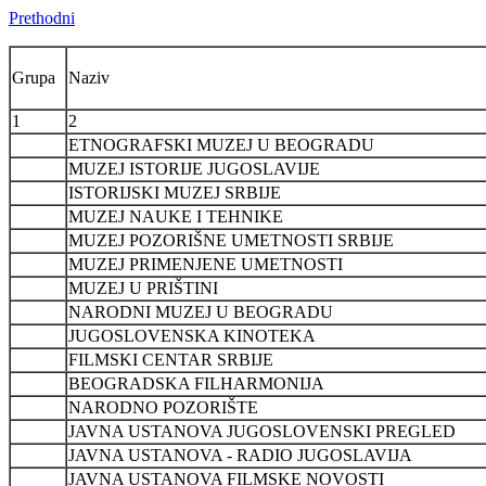
Prethodni
Grupa
Naziv
1
2
ETNOGRAFSKI MUZEJ U BEOGRADU
MUZEJ ISTORIJE JUGOSLAVIJE
ISTORIJSKI MUZEJ SRBIJE
MUZEJ NAUKE I TEHNIKE
MUZEJ POZORIŠNE UMETNOSTI SRBIJE
MUZEJ PRIMENJENE UMETNOSTI
MUZEJ U PRIŠTINI
NARODNI MUZEJ U BEOGRADU
JUGOSLOVENSKA KINOTEKA
FILMSKI CENTAR SRBIJE
BEOGRADSKA FILHARMONIJA
NARODNO POZORIŠTE
JAVNA USTANOVA JUGOSLOVENSKI PREGLED
JAVNA USTANOVA - RADIO JUGOSLAVIJA
JAVNA USTANOVA FILMSKE NOVOSTI