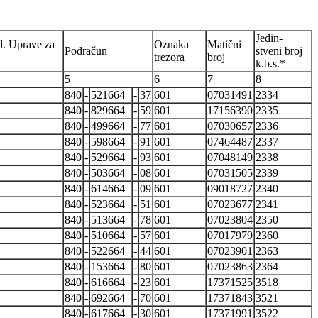
Jedin-
d. Uprave za
Oznaka
Matični
Podračun
stveni broj
trezora
broj
k.b.s.*
5
6
7
8
840
-
521664
-
37
601
07031491
2334
840
-
829664
-
59
601
17156390
2335
840
-
499664
-
77
601
07030657
2336
840
-
598664
-
91
601
07464487
2337
840
-
529664
-
93
601
07048149
2338
840
-
503664
-
08
601
07031505
2339
840
-
614664
-
09
601
09018727
2340
840
-
523664
-
51
601
07023677
2341
840
-
513664
-
78
601
07023804
2350
840
-
510664
-
57
601
07017979
2360
840
-
522664
-
44
601
07023901
2363
840
-
153664
-
80
601
07023863
2364
840
-
616664
-
23
601
17371525
3518
840
-
692664
-
70
601
17371843
3521
840
-
617664
-
30
601
17371991
3522