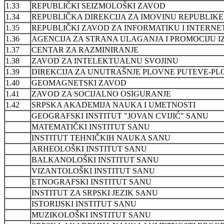
1.33
REPUBLIČKI SEIZMOLOŠKI ZAVOD
1.34
REPUBLIČKA DIREKCIJA ZA IMOVINU REPUBLIKE 
1.35
REPUBLIČKI ZAVOD ZA INFORMATIKU I INTERNE
1.36
AGENCIJA ZA STRANA ULAGANJA I PROMOCIJU 
1.37
CENTAR ZA RAZMINIRANJE
1.38
ZAVOD ZA INTELEKTUALNU SVOJINU
1.39
DIREKCIJA ZA UNUTRAŠNJE PLOVNE PUTEVE-PL
1.40
GEOMAGNETSKI ZAVOD
1.41
ZAVOD ZA SOCIJALNO OSIGURANJE
1.42
SRPSKA AKADEMIJA NAUKA I UMETNOSTI
GEOGRAFSKI INSTITUT "JOVAN CVIJIĆ" SANU
MATEMATIČKI INSTITUT SANU
INSTITUT TEHNIČKIH NAUKA SANU
ARHEOLOŠKI INSTITUT SANU
BALKANOLOŠKI INSTITUT SANU
VIZANTOLOŠKI INSTITUT SANU
ETNOGRAFSKI INSTITUT SANU
INSTITUT ZA SRPSKI JEZIK SANU
ISTORIJSKI INSTITUT SANU
MUZIKOLOŠKI INSTITUT SANU