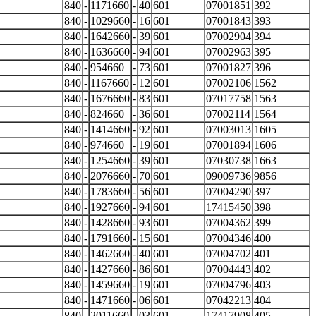
840
-
1171660
-
40
601
07001851
392
840
-
1029660
-
16
601
07001843
393
840
-
1642660
-
39
601
07002904
394
840
-
1636660
-
94
601
07002963
395
840
-
954660
-
73
601
07001827
396
840
-
1167660
-
12
601
07002106
1562
840
-
1676660
-
83
601
07017758
1563
840
-
824660
-
36
601
07002114
1564
840
-
1414660
-
92
601
07003013
1605
840
-
974660
-
19
601
07001894
1606
840
-
1254660
-
39
601
07030738
1663
840
-
2076660
-
70
601
09009736
9856
840
-
1783660
-
56
601
07004290
397
840
-
1927660
-
94
601
17415450
398
840
-
1428660
-
93
601
07004362
399
840
-
1791660
-
15
601
07004346
400
840
-
1462660
-
40
601
07004702
401
840
-
1427660
-
86
601
07004443
402
840
-
1459660
-
19
601
07004796
403
840
-
1471660
-
06
601
07042213
404
840
-
2011660
-
03
601
17417908
405