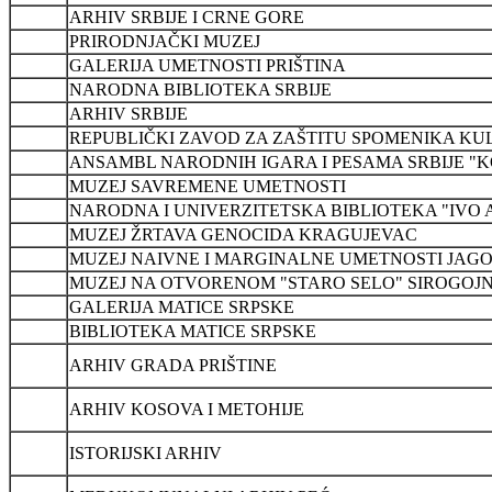
ARHIV SRBIJE I CRNE GORE
PRIRODNJAČKI MUZEJ
GALERIJA UMETNOSTI PRIŠTINA
NARODNA BIBLIOTEKA SRBIJE
ARHIV SRBIJE
REPUBLIČKI ZAVOD ZA ZAŠTITU SPOMENIKA KU
ANSAMBL NARODNIH IGARA I PESAMA SRBIJE "
MUZEJ SAVREMENE UMETNOSTI
NARODNA I UNIVERZITETSKA BIBLIOTEKA "IVO A
MUZEJ ŽRTAVA GENOCIDA KRAGUJEVAC
MUZEJ NAIVNE I MARGINALNE UMETNOSTI JAG
MUZEJ NA OTVORENOM "STARO SELO" SIROGOJ
GALERIJA MATICE SRPSKE
BIBLIOTEKA MATICE SRPSKE
ARHIV GRADA PRIŠTINE
ARHIV KOSOVA I METOHIJE
ISTORIJSKI ARHIV