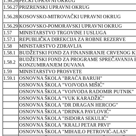
1.56.26
PEĆKI UPRAVNI OKRUG
1.56.27
PRIZRENSKI UPRAVNI OKRUG
1.56.28
KOSOVSKO-MITROVAČKI UPRAVNI OKRUG
1.56.29
KOSOVSKO-POMORAVSKI UPRAVNI OKRUG
1.57
MINISTARSTVO TRGOVINE I USLUGA
1.57.1
REPUBLIČKA DIREKCIJA ZA ROBNE REZERVE
1.58
MINISTARSTVO ZDRAVLJA
1.58.1
BUDŽETSKI FOND ZA FINANSIRANJE CRVENOG K
BUDŽETSKI FOND ZA PROGRAME SPREČAVANJA B
1.58.2
KONZUMIRANJEM DUVANA
1.59
MINISTARSTVO PROSVETE
1.59.1
OSNOVNA ŠKOLA "BRAĆA BARUH"
OSNOVNA ŠKOLA "VOJVODA MIŠIĆ"
OSNOVNA ŠKOLA "VOJVODA RADOMIR PUTNIK"
OSNOVNA ŠKOLA "VUK KARADŽIĆ"
OSNOVNA ŠKOLA "DR DRAGAN HERCOG"
OSNOVNA ŠKOLA "DRINKA PAVLOVIĆ"
OSNOVNA ŠKOLA "ISIDORA SEKULIĆ"
OSNOVNA ŠKOLA "KRALJ PETAR PRVI"
OSNOVNA ŠKOLA "MIHAILO PETROVIĆ-ALAS"