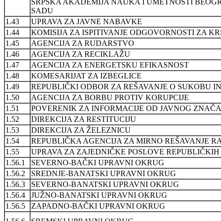
SRPSKA AKADEMIJA NAUKA I UMETNOSTI BEOG
SADU
1.43
UPRAVA ZA JAVNE NABAVKE
1.44
KOMISIJA ZA ISPITIVANJE ODGOVORNOSTI ZA KR
1.45
AGENCIJA ZA RUDARSTVO
1.46
AGENCIJA ZA RECIKLAŽU
1.47
AGENCIJA ZA ENERGETSKU EFIKASNOST
1.48
KOMESARIJAT ZA IZBEGLICE
1.49
REPUBLIČKI ODBOR ZA REŠAVANJE O SUKOBU I
1.50
AGENCIJA ZA BORBU PROTIV KORUPCIJE
1.51
POVERENIK ZA INFORMACIJE OD JAVNOG ZNAČA
1.52
DIREKCIJA ZA RESTITUCIJU
1.53
DIREKCIJA ZA ŽELEZNICU
1.54
REPUBLIČKA AGENCIJA ZA MIRNO REŠAVANJE R
1.55
UPRAVA ZA ZAJEDNIČKE POSLOVE REPUBLIČKI
1.56.1
SEVERNO-BAČKI UPRAVNI OKRUG
1.56.2
SREDNJE-BANATSKI UPRAVNI OKRUG
1.56.3
SEVERNO-BANATSKI UPRAVNI OKRUG
1.56.4
JUŽNO-BANATSKI UPRAVNI OKRUG
1.56.5
ZAPADNO-BAČKI UPRAVNI OKRUG