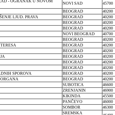
RAD - OGRANAK U NOVOM
NOVI SAD
45700
BEOGRAD
40200
ŠENJE LJUD. PRAVA
BEOGRAD
40200
BEOGRAD
40200
BEOGRAD
40200
NOVI BEOGRAD
40700
BEOGRAD
40200
NTERESA
BEOGRAD
40200
BEOGRAD
40200
JA
BEOGRAD
40200
BEOGRAD
40200
BEOGRAD
40200
ADNIH SPOROVA
BEOGRAD
40200
H ORGANA
BEOGRAD
40200
SUBOTICA
46600
ZRENJANIN
46900
KIKINDA
45500
PANČEVO
46000
SOMBOR
46300
SREMSKA